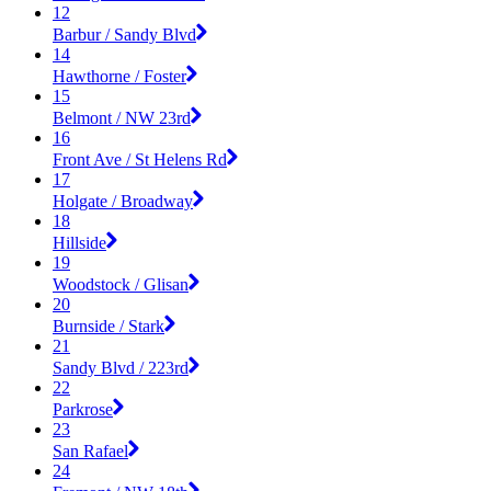
12
Barbur / Sandy Blvd
14
Hawthorne / Foster
15
Belmont / NW 23rd
16
Front Ave / St Helens Rd
17
Holgate / Broadway
18
Hillside
19
Woodstock / Glisan
20
Burnside / Stark
21
Sandy Blvd / 223rd
22
Parkrose
23
San Rafael
24