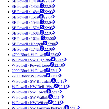
SE Powell / 141st
22:02
SE Powell / 145th
22:03
SE Powell / 148th
22:03
SE Powell / 151st
22:04
SE Powell / 154th
22:04
SE Powell / 157th
22:05
SE Powell / 160th
22:05
SE Powell / 162nd
22:06
SE Powell / Naegeli
22:06
SE Powell / 174th
22:08
4700 Block W Powell
22:08
W Powell / SW Highland
22:09
W Powell / Powell Loop
22:10
2900 Block W Powell
22:11
2700 Block W Powell
22:12
W Powell / SW Birdsdale
22:12
W Powell / NW Bella Vista
22:13
W Powell / SW Towle
22:14
W Powell / SW Wallula
22:14
W Powell / NW Wilson
22:15
W Powell / SW Eastman Parkway
22:15