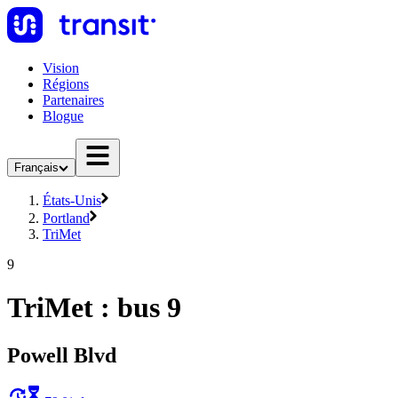
Vision
Régions
Partenaires
Blogue
Français
États-Unis
Portland
TriMet
9
TriMet : bus 9
Powell Blvd