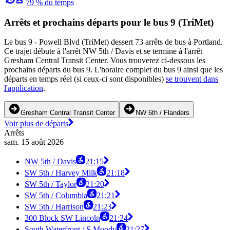
79 % du temps
Arrêts et prochains départs pour le bus 9 (TriMet)
Le bus 9 - Powell Blvd (TriMet) dessert 73 arrêts de bus à Portland.
Ce trajet débute à l'arrêt NW 5th / Davis et se termine à l'arrêt
Gresham Central Transit Center. Vous trouverez ci-dessous les
prochains départs du bus 9. L'horaire complet du bus 9 ainsi que les
départs en temps réel (si ceux-ci sont disponibles)
se trouvent dans
l'application
.
Gresham Central Transit Center
NW 6th / Flanders
Voir plus de départs
Arrêts
sam. 15 août 2026
NW 5th / Davis
21:15
SW 5th / Harvey Milk
21:18
SW 5th / Taylor
21:20
SW 5th / Columbia
21:21
SW 5th / Harrison
21:23
300 Block SW Lincoln
21:24
South Waterfront / S Moody
21:27