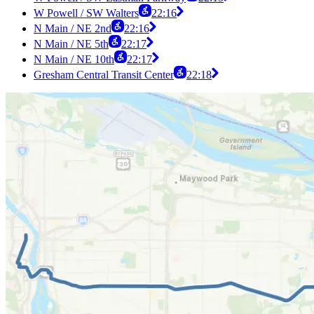
W Powell / SW Walters
22:16
N Main / NE 2nd
22:16
N Main / NE 5th
22:17
N Main / NE 10th
22:17
Gresham Central Transit Center
22:18