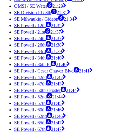
OMSI / SE Water
21:29
SE Division Pl / 8th
21:31
SE Milwaukie / Gideon
21:34
SE Powell / 12th
21:35
SE Powell / 21st
21:37
SE Powell / 24th
21:37
SE Powell / 26th
21:38
SE Powell / 33rd
21:39
SE Powell / 34th
21:40
SE Powell / 36th Pl
21:40
SE Powell / Cesar Chavez Blvd
21:41
SE Powell / 42nd
21:42
SE Powell / 47th
21:43
SE Powell / 50th / Foster
21:44
SE Powell / 52nd
21:44
SE Powell / 57th
21:45
SE Powell / 60th
21:46
SE Powell / 62nd
21:46
SE Powell / 65th
21:47
SE Powell / 67th
21:47