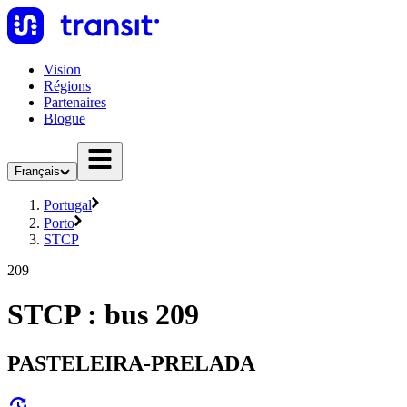
Vision
Régions
Partenaires
Blogue
Français
Portugal
Porto
STCP
209
STCP : bus 209
PASTELEIRA-PRELADA