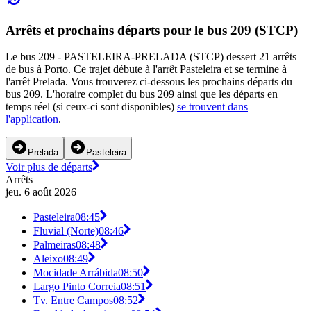
Arrêts et prochains départs pour le bus 209 (STCP)
Le bus 209 - PASTELEIRA-PRELADA (STCP) dessert 21 arrêts
de bus à Porto. Ce trajet débute à l'arrêt Pasteleira et se termine à
l'arrêt Prelada. Vous trouverez ci-dessous les prochains départs du
bus 209. L'horaire complet du bus 209 ainsi que les départs en
temps réel (si ceux-ci sont disponibles)
se trouvent dans
l'application
.
Prelada
Pasteleira
Voir plus de départs
Arrêts
jeu. 6 août 2026
Pasteleira
08:45
Fluvial (Norte)
08:46
Palmeiras
08:48
Aleixo
08:49
Mocidade Arrábida
08:50
Largo Pinto Correia
08:51
Tv. Entre Campos
08:52