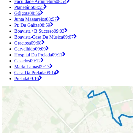
Faculdade Arquitetura
08:54
Planetário
08:55
Gólgota
08:56
Junta Massarelos
08:57
Pr. Da Galiza
08:59
Boavista / B.Sucesso
09:03
Boavista-Casa Da Música
09:07
Graciosa
09:08
Carvalhido
09:09
Hospital Da Prelada
09:11
Castelos
09:12
Maria Lamas
09:13
Casa Da Prelada
09:14
Prelada
09:16