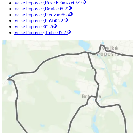
Velké Popovice,Rozc.Krámský
05:19
Velké Popovice,Brtnice
05:21
Velké Popovice,Pivovar
05:24
Velké Popovice,Pošta
05:25
Velké Popovice
05:26
Velké Popovice,Todice
05:27