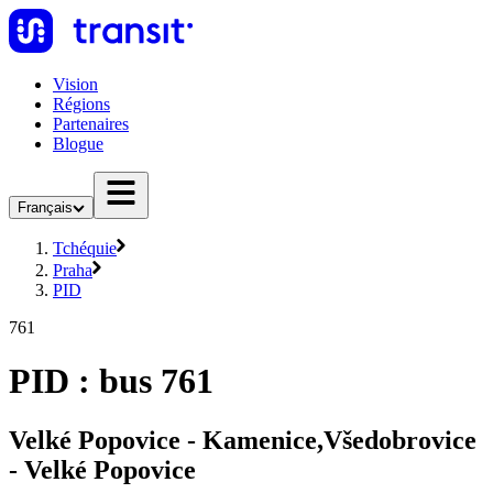
Vision
Régions
Partenaires
Blogue
Français
Tchéquie
Praha
PID
761
PID : bus 761
Velké Popovice - Kamenice,Všedobrovice
- Velké Popovice