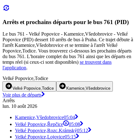
Arrêts et prochains départs pour le bus 761 (PID)
Le bus 761 - Velké Popovice - Kamenice,Všedobrovice - Velké
Popovice (PID) dessert 10 arrêts de bus à Praha. Ce trajet débute à
l'arrêt Kamenice,Všedobrovice et se termine à l'arrêt Velké
Popovice,Todice. Vous trouverez ci-dessous les prochains départs
du bus 761. L'horaire complet du bus 761 ainsi que les départs en
temps réel (si ceux-ci sont disponibles)
se trouvent dans
l'application
.
Velké Popovice,Todice
Velké Popovice,Todice
Kamenice,Všedobrovice
Voir plus de départs
Arrêts
lun. 10 août 2026
Kamenice,Všedobrovice
05:04
Velké Popovice,Řepčice
05:08
Velké Popovice,Rozc.Krámský
05:12
Velké Popovice,Lojovice
05:15