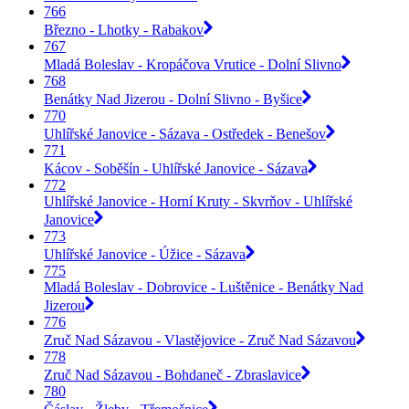
766
Březno - Lhotky - Rabakov
767
Mladá Boleslav - Kropáčova Vrutice - Dolní Slivno
768
Benátky Nad Jizerou - Dolní Slivno - Byšice
770
Uhlířské Janovice - Sázava - Ostředek - Benešov
771
Kácov - Soběšín - Uhlířské Janovice - Sázava
772
Uhlířské Janovice - Horní Kruty - Skvrňov - Uhlířské
Janovice
773
Uhlířské Janovice - Úžice - Sázava
775
Mladá Boleslav - Dobrovice - Luštěnice - Benátky Nad
Jizerou
776
Zruč Nad Sázavou - Vlastějovice - Zruč Nad Sázavou
778
Zruč Nad Sázavou - Bohdaneč - Zbraslavice
780