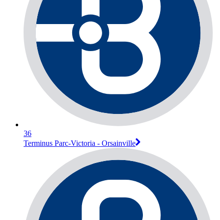
36
Terminus Parc-Victoria - Orsainville