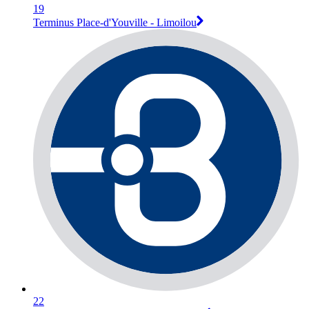
19
Terminus Place-d'Youville - Limoilou
22