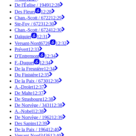
De l'Église / 1949
12:28
Des Fleurs
12:28
Chan.-Scott / 6722
12:29
Ste-Foy / 6723
12:30
Chan.-Scott / 6724
12:30
Dalquier
12:31
Versant-Nord6726
12:32
Prévert
12:33
D'Entremont
12:34
F.-Duquet
12:34
De la Fresnière
12:34
Du Finistère
12:35
De la Paix / 6730
12:36
A.-Drolet
12:37
De Malte
12:37
De Strasbourg
12:38
De Norvège / 3431
12:38
A.-Nobel
12:38
De Norvège / 1962
12:39
Des Sapins
12:39
De la Paix / 1964
12:40
Versant-Nord3436
12:40