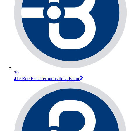
39
41e Rue Est - Terminus de la Faune