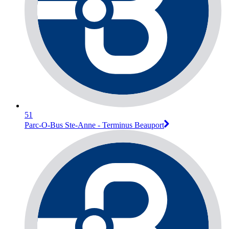
51
Parc-O-Bus Ste-Anne - Terminus Beauport