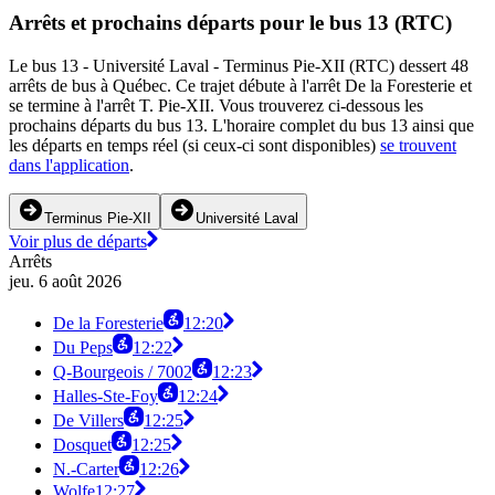
Arrêts et prochains départs pour le bus 13 (RTC)
Le bus 13 - Université Laval - Terminus Pie-XII (RTC) dessert 48
arrêts de bus à Québec. Ce trajet débute à l'arrêt De la Foresterie et
se termine à l'arrêt T. Pie-XII. Vous trouverez ci-dessous les
prochains départs du bus 13. L'horaire complet du bus 13 ainsi que
les départs en temps réel (si ceux-ci sont disponibles)
se trouvent
dans l'application
.
Terminus Pie-XII
Université Laval
Voir plus de départs
Arrêts
jeu. 6 août 2026
De la Foresterie
12:20
Du Peps
12:22
Q-Bourgeois / 7002
12:23
Halles-Ste-Foy
12:24
De Villers
12:25
Dosquet
12:25
N.-Carter
12:26
Wolfe
12:27