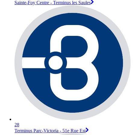
Sainte-Foy Centre - Terminus les Saules
28
Terminus Parc-Victoria - 51e Rue Est