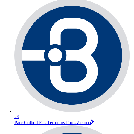
29
Parc Colbert E. - Terminus Parc-Victoria