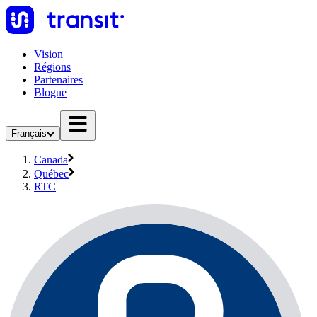
Vision
Régions
Partenaires
Blogue
Français
Canada
Québec
RTC