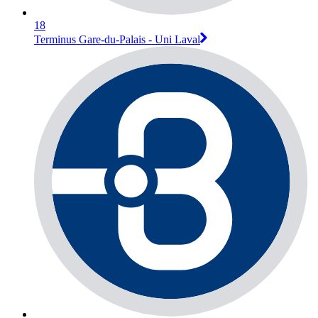
18
Terminus Gare-du-Palais - Uni Laval