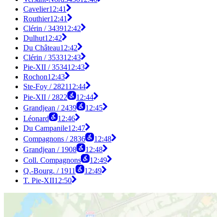
Cavelier
12:41
Routhier
12:41
Clérin / 3439
12:42
Dulhut
12:42
Du Château
12:42
Clérin / 3533
12:43
Pie-XII / 3534
12:43
Rochon
12:43
Ste-Foy / 2821
12:44
Pie-XII / 2822
12:44
Grandjean / 2439
12:45
Léonard
12:46
Du Campanile
12:47
Compagnons / 2836
12:48
Grandjean / 1908
12:48
Coll. Compagnons
12:49
Q.-Bourg. / 1911
12:49
T. Pie-XII
12:50