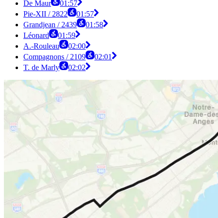
De Maur
01:57
Pie-XII / 2822
01:57
Grandjean / 2439
01:58
Léonard
01:59
A.-Rouleau
02:00
Compagnons / 2109
02:01
T. de Marly
02:02