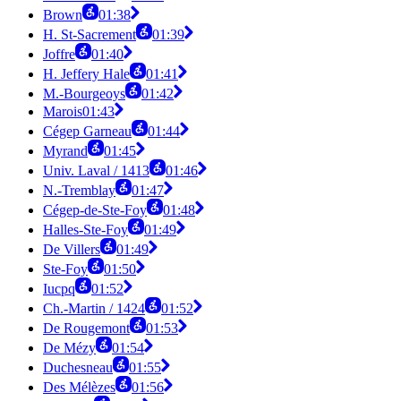
Brown
01:38
H. St-Sacrement
01:39
Joffre
01:40
H. Jeffery Hale
01:41
M.-Bourgeoys
01:42
Marois
01:43
Cégep Garneau
01:44
Myrand
01:45
Univ. Laval / 1413
01:46
N.-Tremblay
01:47
Cégep-de-Ste-Foy
01:48
Halles-Ste-Foy
01:49
De Villers
01:49
Ste-Foy
01:50
Iucpq
01:52
Ch.-Martin / 1424
01:52
De Rougemont
01:53
De Mézy
01:54
Duchesneau
01:55
Des Mélèzes
01:56