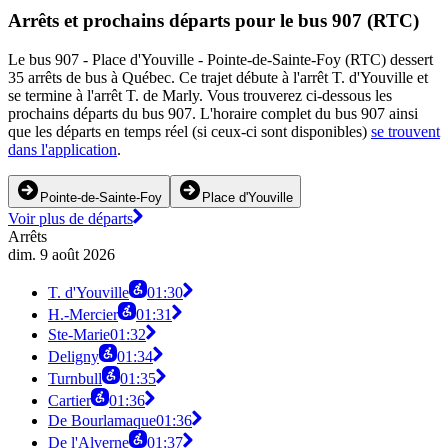
Arrêts et prochains départs pour le bus 907 (RTC)
Le bus 907 - Place d'Youville - Pointe-de-Sainte-Foy (RTC) dessert
35 arrêts de bus à Québec. Ce trajet débute à l'arrêt T. d'Youville et
se termine à l'arrêt T. de Marly. Vous trouverez ci-dessous les
prochains départs du bus 907. L'horaire complet du bus 907 ainsi
que les départs en temps réel (si ceux-ci sont disponibles)
se trouvent
dans l'application
.
Pointe-de-Sainte-Foy
Place d'Youville
Voir plus de départs
Arrêts
dim. 9 août 2026
T. d'Youville
01:30
H.-Mercier
01:31
Ste-Marie
01:32
Deligny
01:34
Turnbull
01:35
Cartier
01:36
De Bourlamaque
01:36
De l'Alverne
01:37