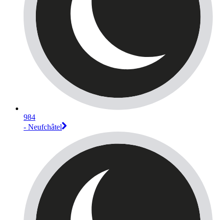
984
- Neufchâtel