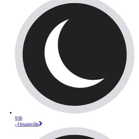
936
- Orsainville