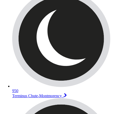
950
Terminus Chute-Montmorency -