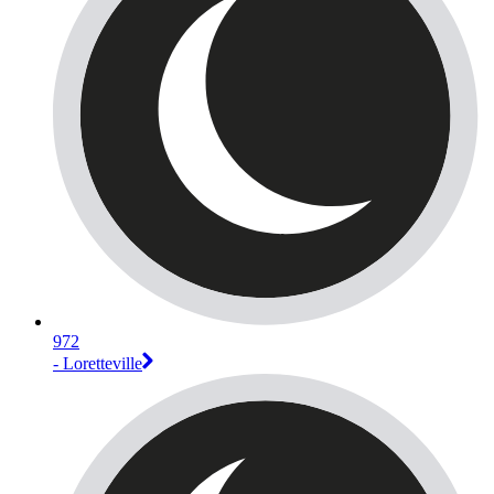
972
- Loretteville