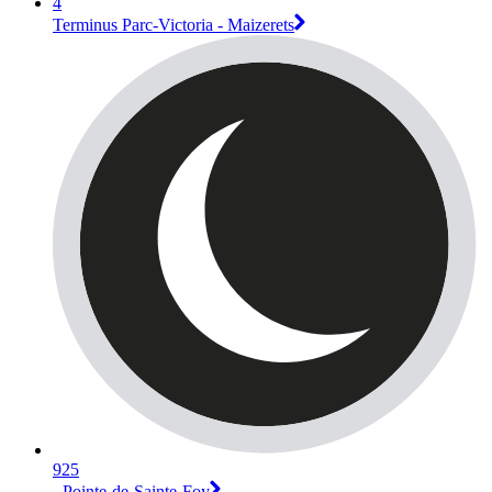
4
Terminus Parc-Victoria - Maizerets
925
- Pointe-de-Sainte-Foy