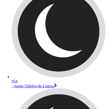
954
- Sainte-Thérèse-de-Lisieux