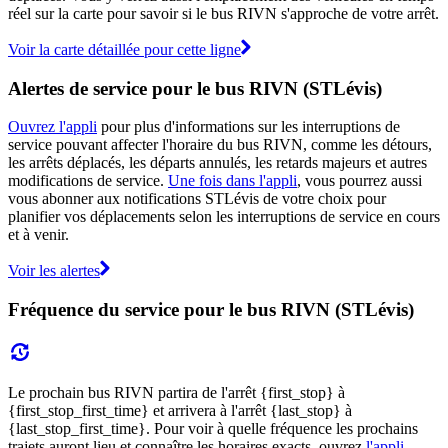
réel sur la carte pour savoir si le bus RIVN s'approche de votre arrêt.
Voir la carte détaillée pour cette ligne
Alertes de service pour le bus RIVN (STLévis)
Ouvrez l'appli
pour plus d'informations sur les interruptions de
service pouvant affecter l'horaire du bus RIVN, comme les détours,
les arrêts déplacés, les départs annulés, les retards majeurs et autres
modifications de service.
Une fois dans l'appli
, vous pourrez aussi
vous abonner aux notifications STLévis de votre choix pour
planifier vos déplacements selon les interruptions de service en cours
et à venir.
Voir les alertes
Fréquence du service pour le bus RIVN (STLévis)
Le prochain bus RIVN partira de l'arrêt {first_stop} à
{first_stop_first_time} et arrivera à l'arrêt {last_stop} à
{last_stop_first_time}. Pour voir à quelle fréquence les prochains
trajets auront lieu et connaître les horaires exacts, ouvrez
l'appli