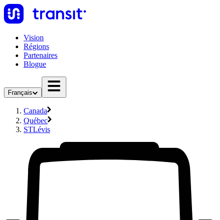
Vision
Régions
Partenaires
Blogue
Français
Canada
Québec
STLévis