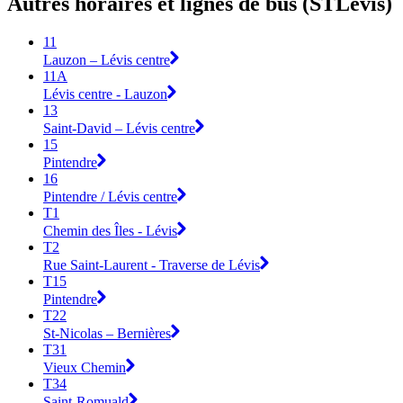
Autres horaires et lignes de bus (STLévis)
11
Lauzon – Lévis centre
11A
Lévis centre - Lauzon
13
Saint-David – Lévis centre
15
Pintendre
16
Pintendre / Lévis centre
T1
Chemin des Îles - Lévis
T2
Rue Saint-Laurent - Traverse de Lévis
T15
Pintendre
T22
St-Nicolas – Bernières
T31
Vieux Chemin
T34
Saint-Romuald