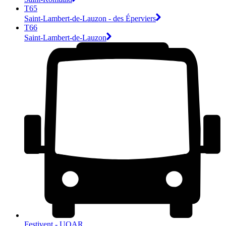
T65
Saint-Lambert-de-Lauzon - des Éperviers
T66
Saint-Lambert-de-Lauzon
Festivent - UQAR