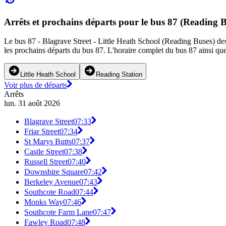
Arrêts et prochains départs pour le bus 87 (Reading B
Le bus 87 - Blagrave Street - Little Heath School (Reading Buses) desse
les prochains départs du bus 87. L'horaire complet du bus 87 ainsi que
Little Heath School
Reading Station
Voir plus de départs
Arrêts
lun. 31 août 2026
Blagrave Street
07:33
Friar Street
07:34
St Marys Butts
07:37
Castle Street
07:38
Russell Street
07:40
Downshire Square
07:42
Berkeley Avenue
07:43
Southcote Road
07:44
Monks Way
07:46
Southcote Farm Lane
07:47
Fawley Road
07:48