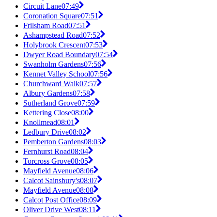
Circuit Lane
07:49
Coronation Square
07:51
Frilsham Road
07:51
Ashampstead Road
07:52
Holybrook Crescent
07:53
Dwyer Road Boundary
07:54
Swanholm Gardens
07:56
Kennet Valley School
07:56
Churchward Walk
07:57
Albury Gardens
07:58
Sutherland Grove
07:59
Kettering Close
08:00
Knollmead
08:01
Ledbury Drive
08:02
Pemberton Gardens
08:03
Fernhurst Road
08:04
Torcross Grove
08:05
Mayfield Avenue
08:06
Calcot Sainsbury's
08:07
Mayfield Avenue
08:08
Calcot Post Office
08:09
Oliver Drive West
08:11