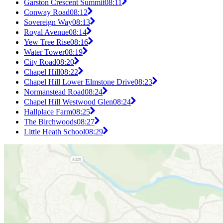
Garston Crescent Summit
08:11
Conway Road
08:12
Sovereign Way
08:13
Royal Avenue
08:14
Yew Tree Rise
08:16
Water Tower
08:19
City Road
08:20
Chapel Hill
08:22
Chapel Hill Lower Elmstone Drive
08:23
Normanstead Road
08:24
Chapel Hill Westwood Glen
08:24
Hallplace Farm
08:25
The Birchwoods
08:27
Little Heath School
08:29