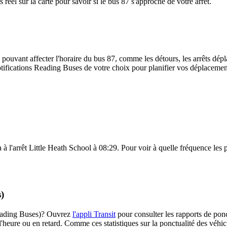
éel sur la carte pour savoir si le bus 87 s'approche de votre arrêt.
 pouvant affecter l'horaire du bus 87, comme les détours, les arrêts dépla
ifications Reading Buses de votre choix pour planifier vos déplacements 
 à l'arrêt Little Heath School à 08:29. Pour voir à quelle fréquence les p
)
(Reading Buses)? Ouvrez
l'appli Transit
pour consulter les rapports de ponc
l'heure ou en retard. Comme ces statistiques sur la ponctualité des véhicu