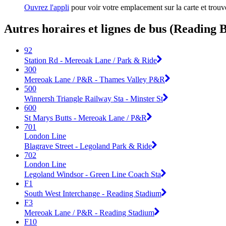
Ouvrez l'appli
pour voir votre emplacement sur la carte et trouve
Autres horaires et lignes de bus (Reading 
92
Station Rd - Mereoak Lane / Park & Ride
300
Mereoak Lane / P&R - Thames Valley P&R
500
Winnersh Triangle Railway Sta - Minster St
600
St Marys Butts - Mereoak Lane / P&R
701
London Line
Blagrave Street - Legoland Park & Ride
702
London Line
Legoland Windsor - Green Line Coach Sta
F1
South West Interchange - Reading Stadium
F3
Mereoak Lane / P&R - Reading Stadium
F10