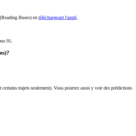
91 (Reading Buses) en
téléchargeant l'appli
.
bus 91.
es)?
t certains trajets seulement). Vous pourrez aussi y voir des prédictions