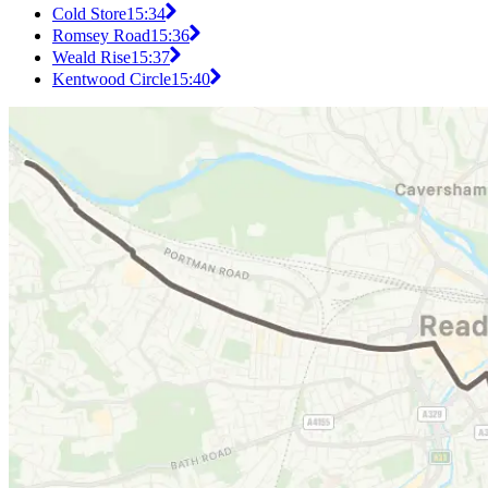
Cold Store
15:34
Romsey Road
15:36
Weald Rise
15:37
Kentwood Circle
15:40