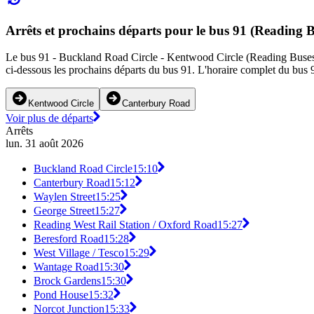
Arrêts et prochains départs pour le bus 91 (Reading B
Le bus 91 - Buckland Road Circle - Kentwood Circle (Reading Buses) d
ci-dessous les prochains départs du bus 91. L'horaire complet du bus 9
Kentwood Circle
Canterbury Road
Voir plus de départs
Arrêts
lun. 31 août 2026
Buckland Road Circle
15:10
Canterbury Road
15:12
Waylen Street
15:25
George Street
15:27
Reading West Rail Station / Oxford Road
15:27
Beresford Road
15:28
West Village / Tesco
15:29
Wantage Road
15:30
Brock Gardens
15:30
Pond House
15:32
Norcot Junction
15:33