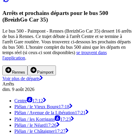
Arrêts et prochains départs pour le bus 500
(BreizhGo Car 35)
Le bus 500 - Paimpont - Rennes (BreizhGo Car 35) dessert 16 arrêts
de bus à Rennes. Ce trajet débute à l'arrêt Centre et se termine à
l'arrêt Gare routière. Vous trouverez ci-dessous les prochains départs
du bus 500. L'horaire complet du bus 500 ainsi que les départs en
temps réel (si ceux-ci sont disponibles)
se trouvent dans
l'application
.
Rennes
Paimpont
Voir plus de départs
Arrêts
dim. 9 août 2026
Centre
17:12
Plélan / le Vieux Bourg
17:18
Plélan / Avenue de la Libération
17:21
Plélan / les Korrigans
17:23
Plélan / le Néard
17:26
Plélan / le Châtaigner
17:27