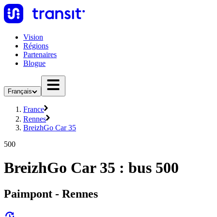
Vision
Régions
Partenaires
Blogue
Français
France
Rennes
BreizhGo Car 35
500
BreizhGo Car 35 : bus 500
Paimpont - Rennes