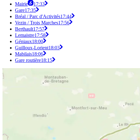
Mairie
17:33
Gare
17:35
Bréal / Parc d'Activités
17:44
Vezin / Trois Marches
17:56
Berthault
17:57
Lemaistre
17:58
Géniaux
18:00
Guilloux-Lorient
18:03
Mabilais
18:06
Gare routière
18:15