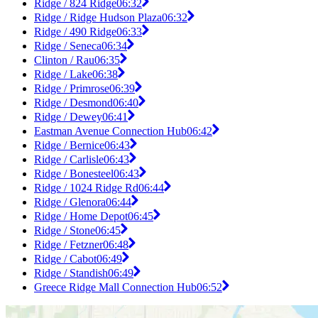
Ridge / 824 Ridge
06:32
Ridge / Ridge Hudson Plaza
06:32
Ridge / 490 Ridge
06:33
Ridge / Seneca
06:34
Clinton / Rau
06:35
Ridge / Lake
06:38
Ridge / Primrose
06:39
Ridge / Desmond
06:40
Ridge / Dewey
06:41
Eastman Avenue Connection Hub
06:42
Ridge / Bernice
06:43
Ridge / Carlisle
06:43
Ridge / Bonesteel
06:43
Ridge / 1024 Ridge Rd
06:44
Ridge / Glenora
06:44
Ridge / Home Depot
06:45
Ridge / Stone
06:45
Ridge / Fetzner
06:48
Ridge / Cabot
06:49
Ridge / Standish
06:49
Greece Ridge Mall Connection Hub
06:52