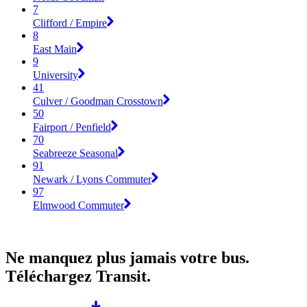
7
Clifford / Empire
8
East Main
9
University
41
Culver / Goodman Crosstown
50
Fairport / Penfield
70
Seabreeze Seasonal
91
Newark / Lyons Commuter
97
Elmwood Commuter
Ne manquez plus jamais votre bus.
Téléchargez Transit.