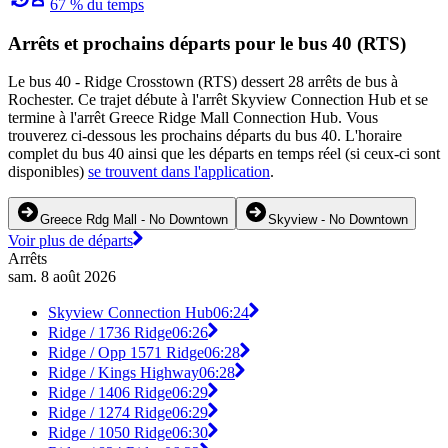
67 % du temps
Arrêts et prochains départs pour le bus 40 (RTS)
Le bus 40 - Ridge Crosstown (RTS) dessert 28 arrêts de bus à
Rochester. Ce trajet débute à l'arrêt Skyview Connection Hub et se
termine à l'arrêt Greece Ridge Mall Connection Hub. Vous
trouverez ci-dessous les prochains départs du bus 40. L'horaire
complet du bus 40 ainsi que les départs en temps réel (si ceux-ci sont
disponibles)
se trouvent dans l'application
.
Greece Rdg Mall - No Downtown
Skyview - No Downtown
Voir plus de départs
Arrêts
sam. 8 août 2026
Skyview Connection Hub
06:24
Ridge / 1736 Ridge
06:26
Ridge / Opp 1571 Ridge
06:28
Ridge / Kings Highway
06:28
Ridge / 1406 Ridge
06:29
Ridge / 1274 Ridge
06:29
Ridge / 1050 Ridge
06:30