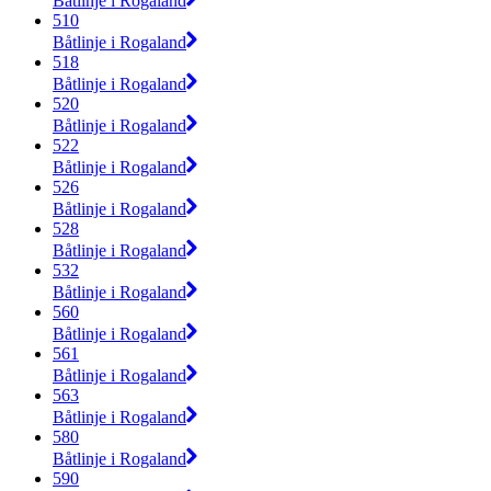
Båtlinje i Rogaland
510
Båtlinje i Rogaland
518
Båtlinje i Rogaland
520
Båtlinje i Rogaland
522
Båtlinje i Rogaland
526
Båtlinje i Rogaland
528
Båtlinje i Rogaland
532
Båtlinje i Rogaland
560
Båtlinje i Rogaland
561
Båtlinje i Rogaland
563
Båtlinje i Rogaland
580
Båtlinje i Rogaland
590