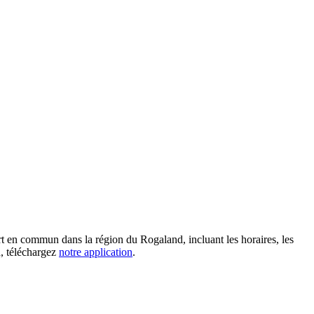
rt en commun dans la région du Rogaland, incluant les horaires, les
d, téléchargez
notre application
.