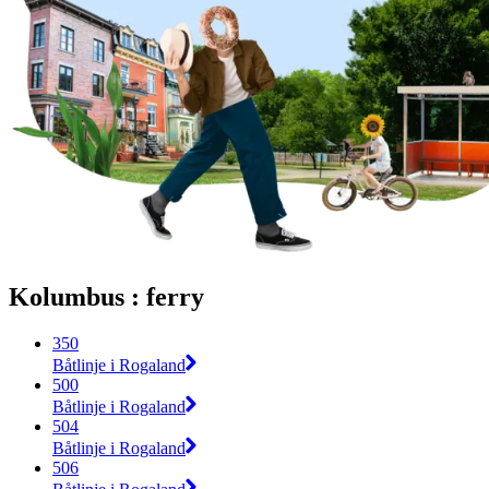
Kolumbus : ferry
350
Båtlinje i Rogaland
500
Båtlinje i Rogaland
504
Båtlinje i Rogaland
506