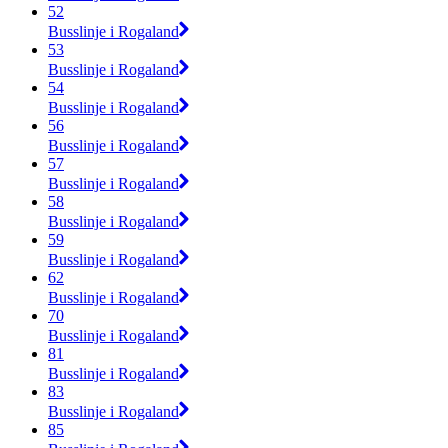
52
Busslinje i Rogaland
53
Busslinje i Rogaland
54
Busslinje i Rogaland
56
Busslinje i Rogaland
57
Busslinje i Rogaland
58
Busslinje i Rogaland
59
Busslinje i Rogaland
62
Busslinje i Rogaland
70
Busslinje i Rogaland
81
Busslinje i Rogaland
83
Busslinje i Rogaland
85