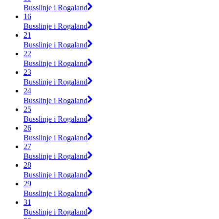
Busslinje i Rogaland
16
Busslinje i Rogaland
21
Busslinje i Rogaland
22
Busslinje i Rogaland
23
Busslinje i Rogaland
24
Busslinje i Rogaland
25
Busslinje i Rogaland
26
Busslinje i Rogaland
27
Busslinje i Rogaland
28
Busslinje i Rogaland
29
Busslinje i Rogaland
31
Busslinje i Rogaland