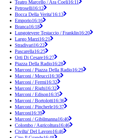
Teatro Marcello / Ara Coeli
16:11
Petroselli
16:12
Bocca Della Verita'
16:13
Emporio
16:16
Branca
16:18
Lungotevere Testaccio / Franklin
16:20
Largo Marzi
16:21
Stradivari
16:22
Pascarella
16:25
Orti Di Cesare
16:27
Piazza Della Radio
16:28
Marconi / Piazza Della Radio
16:29
Marconi / Meucci
16:30
Marconi / Fermi
16:32
Marconi / Righi
16:32
Marconi / Edison
16:35
Marconi / Bortolotti
16:36
Marconi / Pincherle
16:37
Marconi
16:39
Marconi / Gibilmanna
16:40
Colombo / Agricoltura
16:46
Civilta' Del Lavoro
16:46
Ciro Il Grande
16:48