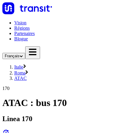
Vision
Régions
Partenaires
Blogue
Français
Italie
Roma
ATAC
170
ATAC : bus 170
Linea 170