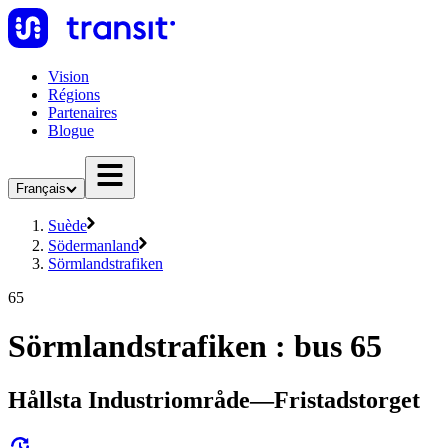
Vision
Régions
Partenaires
Blogue
Français
Suède
Södermanland
Sörmlandstrafiken
65
Sörmlandstrafiken : bus 65
Hållsta Industriområde—Fristadstorget