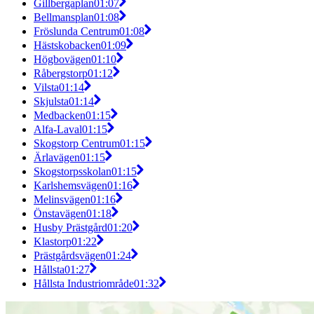
Gillbergaplan
01:07
Bellmansplan
01:08
Fröslunda Centrum
01:08
Hästskobacken
01:09
Högbovägen
01:10
Råbergstorp
01:12
Vilsta
01:14
Skjulsta
01:14
Medbacken
01:15
Alfa-Laval
01:15
Skogstorp Centrum
01:15
Ärlavägen
01:15
Skogstorpsskolan
01:15
Karlshemsvägen
01:16
Melinsvägen
01:16
Önstavägen
01:18
Husby Prästgård
01:20
Klastorp
01:22
Prästgårdsvägen
01:24
Hållsta
01:27
Hållsta Industriområde
01:32