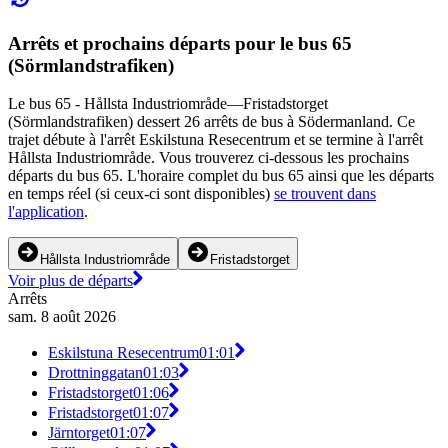
Arrêts et prochains départs pour le bus 65
(Sörmlandstrafiken)
Le bus 65 - Hållsta Industriområde—Fristadstorget
(Sörmlandstrafiken) dessert 26 arrêts de bus à Södermanland. Ce
trajet débute à l'arrêt Eskilstuna Resecentrum et se termine à l'arrêt
Hållsta Industriområde. Vous trouverez ci-dessous les prochains
départs du bus 65. L'horaire complet du bus 65 ainsi que les départs
en temps réel (si ceux-ci sont disponibles)
se trouvent dans
l'application
.
Hållsta Industriområde
Fristadstorget
Voir plus de départs
Arrêts
sam. 8 août 2026
Eskilstuna Resecentrum
01:01
Drottninggatan
01:03
Fristadstorget
01:06
Fristadstorget
01:07
Järntorget
01:07