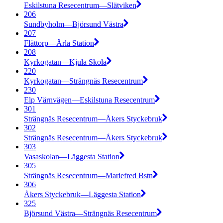
Eskilstuna Resecentrum—Slätviken
206
Sundbyholm—Björsund Västra
207
Flättorp—Ärla Station
208
Kyrkogatan—Kjula Skola
220
Kyrkogatan—Strängnäs Resecentrum
230
Elp Värnvägen—Eskilstuna Resecentrum
301
Strängnäs Resecentrum—Åkers Styckebruk
302
Strängnäs Resecentrum—Åkers Styckebruk
303
Vasaskolan—Läggesta Station
305
Strängnäs Resecentrum—Mariefred Bstn
306
Åkers Styckebruk—Läggesta Station
325
Björsund Västra—Strängnäs Resecentrum