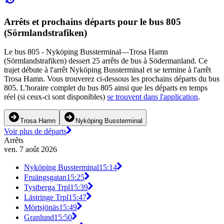
Arrêts et prochains départs pour le bus 805
(Sörmlandstrafiken)
Le bus 805 - Nyköping Bussterminal—Trosa Hamn
(Sörmlandstrafiken) dessert 25 arrêts de bus à Södermanland. Ce
trajet débute à l'arrêt Nyköping Bussterminal et se termine à l'arrêt
Trosa Hamn. Vous trouverez ci-dessous les prochains départs du bus
805. L'horaire complet du bus 805 ainsi que les départs en temps
réel (si ceux-ci sont disponibles)
se trouvent dans l'application
.
Trosa Hamn
Nyköping Bussterminal
Voir plus de départs
Arrêts
ven. 7 août 2026
Nyköping Bussterminal
15:14
Fruängsgatan
15:25
Tystberga Trpl
15:39
Lästringe Trpl
15:47
Mörtsjönäs
15:49
Granlund
15:50