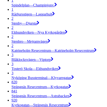
1
Spindelplan—Champinjonv.
1
Rådjursstigen—Laggarhult
2
Stenby—Djursta
2
Eldsundsviken—Nya Kyrkogården
2
Stenbro—Mejramvägen
2
Katrineholm Resecentrum—Katrineholm Resecentrum
3
Blåklocksvägen—Viptorp
3
Tosterö Skola—Eldsundsviken
3
Nyköping Bussterminal—Klyvaregatan
820
Strängnäs Resecentrum—Kyrkogatan
841
Strängnäs Resecentrum—Astrabacken
920
Kyrkogatan—Strängnäs Resecentrum