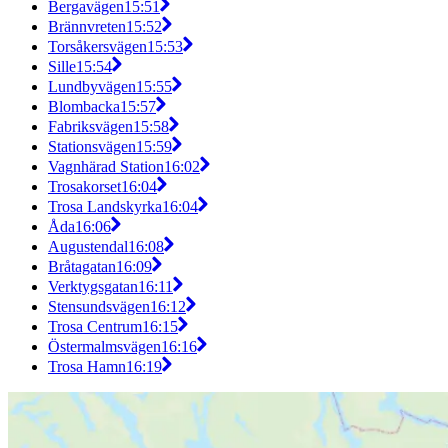
Bergavägen
15:51
Brännvreten
15:52
Torsåkersvägen
15:53
Sille
15:54
Lundbyvägen
15:55
Blombacka
15:57
Fabriksvägen
15:58
Stationsvägen
15:59
Vagnhärad Station
16:02
Trosakorset
16:04
Trosa Landskyrka
16:04
Åda
16:06
Augustendal
16:08
Bråtagatan
16:09
Verktygsgatan
16:11
Stensundsvägen
16:12
Trosa Centrum
16:15
Östermalmsvägen
16:16
Trosa Hamn
16:19