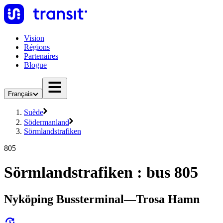
Vision
Régions
Partenaires
Blogue
Français
Suède
Södermanland
Sörmlandstrafiken
805
Sörmlandstrafiken : bus 805
Nyköping Bussterminal—Trosa Hamn