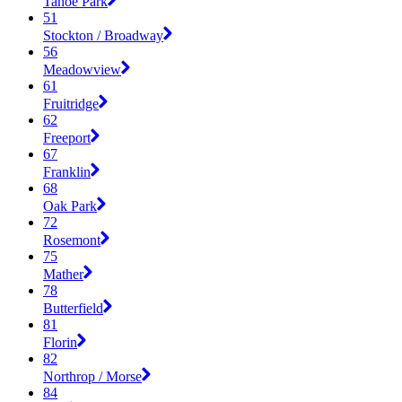
Tahoe Park
51
Stockton / Broadway
56
Meadowview
61
Fruitridge
62
Freeport
67
Franklin
68
Oak Park
72
Rosemont
75
Mather
78
Butterfield
81
Florin
82
Northrop / Morse
84