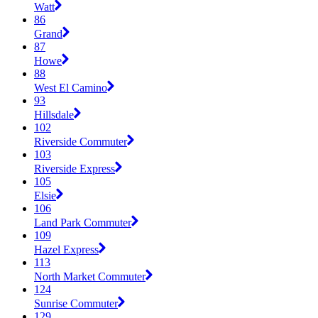
Watt
86
Grand
87
Howe
88
West El Camino
93
Hillsdale
102
Riverside Commuter
103
Riverside Express
105
Elsie
106
Land Park Commuter
109
Hazel Express
113
North Market Commuter
124
Sunrise Commuter
129