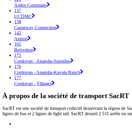
Arden Commuter
137
UCDMC
138
Causeway Connection
142
Airport
161
Belvedere
175
Cordovan - Anatolia-Sunridge
176
Cordovan - Anatolia-Kavala Ranch
177
Cordovan - Villages
À propos de la société de transport SacRT
SacRT est une société de transport collectif desservant la région de S
lignes de bus et 2 lignes de light rail. SacRT dessert 2 531 arrêts ou s