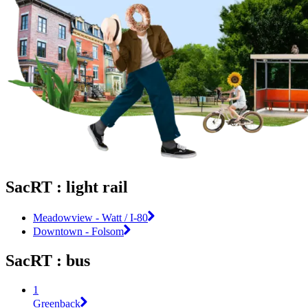
SacRT : light rail
Meadowview - Watt / I-80
Downtown - Folsom
SacRT : bus
1
Greenback