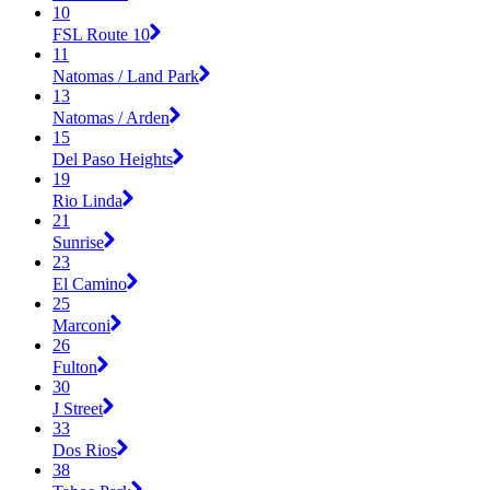
10
FSL Route 10
11
Natomas / Land Park
13
Natomas / Arden
15
Del Paso Heights
19
Rio Linda
21
Sunrise
23
El Camino
25
Marconi
26
Fulton
30
J Street
33
Dos Rios
38