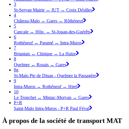
3
St-Servan Mairie ↔︎ IUT ↔︎ Croix Désilles
4
Château-Malo ↔︎ Gares ↔︎ Rôthéneuf
5
Cancale ↔︎ Hôp. ↔︎ St-Jouan-des-Guérêts
6
Rothéneuf ↔︎ Paramé ↔︎ Intra-Muros
7
Briantais ↔︎ Clinique ↔︎ La Haize
8
Quelmer ↔︎ Rosais ↔︎ Gares
8g
St-Malo Pte de Dinan - Quelmer la Passagère
9
Intra-Muros ↔︎ Rothéneuf ↔︎ Hirel
10
Le Tronchet ↔︎ Miniac-Morvan ↔︎ Gares
P+R
Saint-Malo Intra-Muros - P+R Paul Féval
À propos de la société de transport MAT