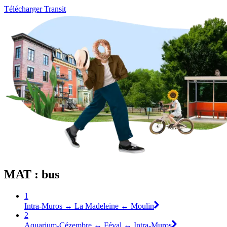
Télécharger Transit
MAT : bus
1
Intra-Muros ↔︎ La Madeleine ↔︎ Moulin
2
Aquarium-Cézembre ↔︎ Féval ↔︎ Intra-Muros