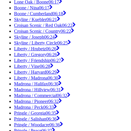
Lone Oak / Boone
06:17
Boone / Nina
06:17
Boone / Cumberland
06:18
Skyline / Kuebler
06:21
Croisan Scenic / Red Oak
06:22
Croisan Scenic / Country
06:22
Skyline / Joseph
06:24
Skyline / Liberty Circle
06:25
Liberty / Hrubetz
06:26
Liberty / Gregory
06:26
Liberty / Friendship
06:27
Liberty / Vine
06:28
Liberty / Harvard
06:29
Liberty / Madrona
06:30
Madrona / Halifax
06:30
Madrona / Hillview
06:31
Madrona / Commercial
06:32
Madrona / Pioneer
06:32
Madrona / Peck
06:33
Pringle / Georgia
06:35
Pringle / Salishan
06:36
Pringle / Woodacre
06:36
Pringle / Peace
06:37