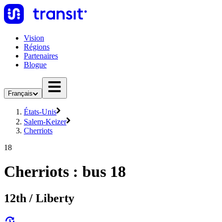
Vision
Régions
Partenaires
Blogue
Français
États-Unis
Salem-Keizer
Cherriots
18
Cherriots : bus 18
12th / Liberty