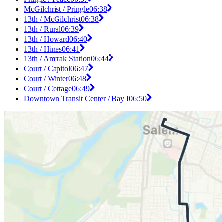
McGilchrist / Pringle
06:38
13th / McGilchrist
06:38
13th / Rural
06:39
13th / Howard
06:40
13th / Hines
06:41
13th / Amtrak Station
06:44
Court / Capitol
06:47
Court / Winter
06:48
Court / Cottage
06:49
Downtown Transit Center / Bay I
06:50