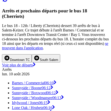
Arrêts et prochains départs pour le bus 18
(Cherriots)
Le bus 18 - 12th / Liberty (Cherriots) dessert 39 arrêts de bus à
Salem-Keizer. Ce trajet débute à l'arrêt Barnes / Commercial et se
termine à l'arrêt Downtown Transit Center / Bay I. Vous trouverez
ci-dessous les prochains départs du bus 18. L'horaire complet du bus
18 ainsi que les départs en temps réel (si ceux-ci sont disponibles)
se
trouvent dans l'application
.
Downtown TC
South Salem
Voir plus de départs
Arrêts
lun. 10 août 2026
Barnes / Commercial
06:10
Sunnyside / Boone
06:12
Sunnyside / Boxwood
06:12
Sunnyside / Woodmansee
06:13
Idylwood / Jones
06:15
Lone Oak / Hrubetz
06:16