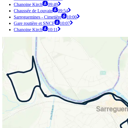
Chanoine Kirch
09:49
Chaussée de Louvain
09:54
Sarreguemines - Cimetière
10:00
Gare routière et SNCF
10:07
Chanoine Kirch
10:11