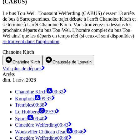
(CABUS)
Le bus Tou-Wel - Toussaint Welferding (CABUS) dessert 13 arrêts
de bus à Sarreguemines. Ce trajet débute à l'arrêt Chanoine Kirch et
se termine à l'arrêt Chanoine Kirch. Vous trouverez ci-dessous les
prochains départs du bus Tou-Wel. L'horaire complet du bus Tou-
Wel ainsi que les départs en temps réel (si ceux-ci sont disponibles)
se trouvent dans l'application
.
Chanoine Kirch
Chanoine Kirch
Chaussée de Louvain
Voir plus de départs
Arrêts
dim. 1 nov. 2026
Chanoine Kirch
09:32
Knopholz
09:37
Trembles
09:38
Le Hohberg
09:39
Sports
09:40
Cimetière Welferding
09:43
Woustviller Château d'eau
09:46
Cimetière Welferding
09:48