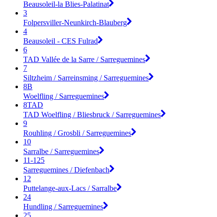
Beausoleil-la Blies-Palatinat
3
Folpersviller-Neunkirch-Blauberg
4
Beausoleil - CES Fulrad
6
TAD Vallée de la Sarre / Sarreguemines
7
Siltzheim / Sarreinsming / Sarreguemines
8B
Woelfling / Sarreguemines
8TAD
TAD Woelfling / Bliesbruck / Sarreguemines
9
Rouhling / Grosbli / Sarreguemines
10
Sarralbe / Sarreguemines
11-125
Sarreguemines / Diefenbach
12
Puttelange-aux-Lacs / Sarralbe
24
Hundling / Sarreguemines
25