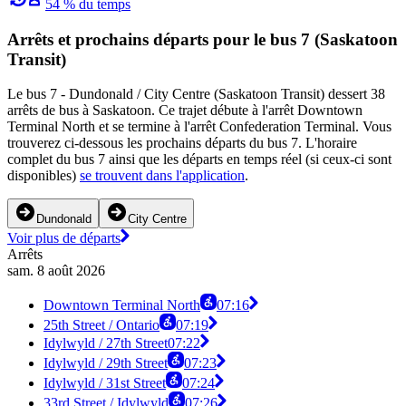
54 % du temps
Arrêts et prochains départs pour le bus 7 (Saskatoon
Transit)
Le bus 7 - Dundonald / City Centre (Saskatoon Transit) dessert 38
arrêts de bus à Saskatoon. Ce trajet débute à l'arrêt Downtown
Terminal North et se termine à l'arrêt Confederation Terminal. Vous
trouverez ci-dessous les prochains départs du bus 7. L'horaire
complet du bus 7 ainsi que les départs en temps réel (si ceux-ci sont
disponibles)
se trouvent dans l'application
.
Dundonald
City Centre
Voir plus de départs
Arrêts
sam. 8 août 2026
Downtown Terminal North
07:16
25th Street / Ontario
07:19
Idylwyld / 27th Street
07:22
Idylwyld / 29th Street
07:23
Idylwyld / 31st Street
07:24
33rd Street / Idylwyld
07:26