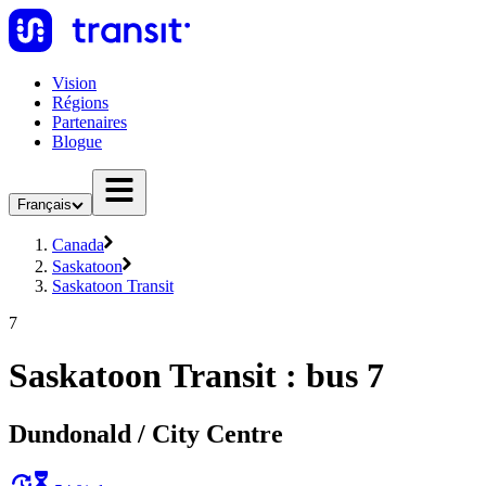
Vision
Régions
Partenaires
Blogue
Français
Canada
Saskatoon
Saskatoon Transit
7
Saskatoon Transit : bus 7
Dundonald / City Centre