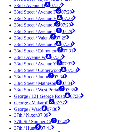
33rd / Avenue D
07:27
33rd Street / Avenue F
07:28
33rd Street / Avenue H
07:28
33rd Street / Avenue J
07:29
33rd Street / Avenue L
07:29
33rd Street / Valens
07:29
33rd Street / Avenue P
07:30
33rd Street / Edmonton
07:31
33rd / Avenue W
07:32
33rd Street / Avenue Y
07:33
33rd Street / Catherwood
07:33
33rd Street / Junor
07:34
33rd Street / Matheson
07:34
33rd Street / West Portal
07:35
George / 121 George Road
07:36
George / Makaroff
07:37
George / Ward
07:38
37th / Nixon
07:39
37th St / Sumner Cr
07:40
37th / Hunt
07:41