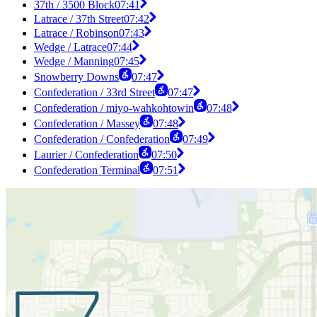
37th / 3500 Block
07:41
Latrace / 37th Street
07:42
Latrace / Robinson
07:43
Wedge / Latrace
07:44
Wedge / Manning
07:45
Snowberry Downs
07:47
Confederation / 33rd Street
07:47
Confederation / miyo-wahkohtowin
07:48
Confederation / Massey
07:48
Confederation / Confederation
07:49
Laurier / Confederation
07:50
Confederation Terminal
07:51