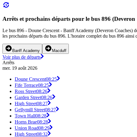
Arrêts et prochains départs pour le bus 896 (Deveron
Le bus 896 - Doune Crescent - Banff Academy (Deveron Coaches) desser
les prochains départs du bus 896. L'horaire complet du bus 896 ainsi q
Banff Academy
Macduff
Voir plus de départs
Arrêts
mer. 19 août 2026
Doune Crescent
08:25
Fife Terrace
08:25
Ross Street
08:26
Garden Street
08:26
High Street
08:27
Gellymill Street
08:27
Town Hall
08:28
Horns Brae
08:28
Union Road
08:29
High Street
08:32