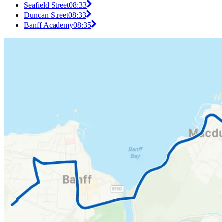
Seafield Street
08:33
Duncan Street
08:33
Banff Academy
08:35