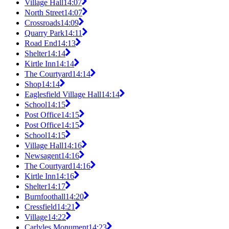
Village Hall
14:07
North Street
14:07
Crossroads
14:09
Quarry Park
14:11
Road End
14:13
Shelter
14:14
Kirtle Inn
14:14
The Courtyard
14:14
Shop
14:14
Eaglesfield Village Hall
14:14
School
14:15
Post Office
14:15
Post Office
14:15
School
14:15
Village Hall
14:16
Newsagent
14:16
The Courtyard
14:16
Kirtle Inn
14:16
Shelter
14:17
Burnfoothall
14:20
Cressfield
14:21
Village
14:22
Carlyles Monument
14:23