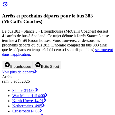
Arrêts et prochains départs pour le bus 383
(McCall's Coaches)
Le bus 383 - Stance 3 - Broomhouses (McCall's Coaches) dessert
41 arrêts de bus à Scotland. Ce trajet débute à l'arrêt Stance 3 et se
termine à l'arrêt Broomhouses. Vous trouverez ci-dessous les
prochains départs du bus 383. L'horaire complet du bus 383 ainsi
que les départs en temps réel (si ceux-ci sont disponibles)
se trouvent
dans l'application
.
Broomhouses
Butts Street
Voir plus de départs
Arrêts
sam. 8 août 2026
Stance 3
14:00
War Memorial
14:00
North Howes
14:01
Nethermains
14:05
Crossroads
14:05