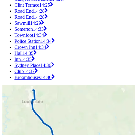
Clint Terrace
14:25
Road End
14:28
Road End
14:28
Sawmill
14:29
Somerton
14:33
Townfoot
14:34
Police Station
14:34
Crown Inn
14:34
Hall
14:35
Inn
14:35
Sydney Place
14:36
Club
14:37
Broomhouses
14:40