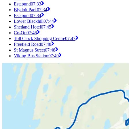
Estapund
07:33
Blydoit Park
07:34
Estapund
07:34
Lower Blackhill
07:44
Shetland Hotel
07:45
Co-Op
07:46
Toll Clock Shopping Centre
07:47
Freefield Road
07:48
St Magnus Street
07:48
Viking Bus Station
07:49