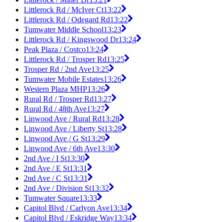
Littlerock Rd / McIver Ct
13:22
Littlerock Rd / Odegard Rd
13:22
Tumwater Middle School
13:23
Littlerock Rd / Kingswood Dr
13:24
Peak Plaza / Costco
13:24
Littlerock Rd / Trosper Rd
13:25
Trosper Rd / 2nd Ave
13:25
Tumwater Mobile Estates
13:26
Western Plaza MHP
13:26
Rural Rd / Trosper Rd
13:27
Rural Rd / 48th Ave
13:27
Linwood Ave / Rural Rd
13:28
Linwood Ave / Liberty St
13:28
Linwood Ave / G St
13:29
Linwood Ave / 6th Ave
13:30
2nd Ave / I St
13:30
2nd Ave / E St
13:31
2nd Ave / C St
13:31
2nd Ave / Division St
13:32
Tumwater Square
13:33
Capitol Blvd / Carlyon Ave
13:34
Capitol Blvd / Eskridge Way
13:34