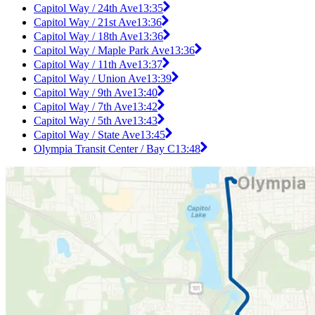
Capitol Way / 24th Ave
13:35
Capitol Way / 21st Ave
13:36
Capitol Way / 18th Ave
13:36
Capitol Way / Maple Park Ave
13:36
Capitol Way / 11th Ave
13:37
Capitol Way / Union Ave
13:39
Capitol Way / 9th Ave
13:40
Capitol Way / 7th Ave
13:42
Capitol Way / 5th Ave
13:43
Capitol Way / State Ave
13:45
Olympia Transit Center / Bay C
13:48