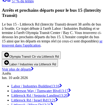
57 % du temps
Arrêts et prochains départs pour le bus 15 (Intercity
Transit)
Le bus 15 - Littlerock Rd (Intercity Transit) dessert 38 arrêts de bus
à Seattle. Ce trajet débute à l'arrêt Labor / Industries Building et se
termine à l'arrêt Olympia Transit Center / Bay C. Vous trouverez ci-
dessous les prochains départs du bus 15. L'horaire complet du bus
15 ainsi que les départs en temps réel (si ceux-ci sont disponibles)
se
trouvent dans l'application
.
Olympia Transit Ctr via Littlerock Rd
Labor / Industries via Littlerock Rd
Voir plus de départs
Arrêts
lun. 10 août 2026
Labor / Industries Building
13:16
Linderson Way / Tumwater Blvd
13:17
Littlerock Rd / Sequoia Landing
13:20
Littlerock Rd / Israel Rd
13:21
Littlerock / Miner Dr
13:21