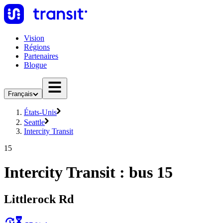
Vision
Régions
Partenaires
Blogue
Français
États-Unis
Seattle
Intercity Transit
15
Intercity Transit : bus 15
Littlerock Rd