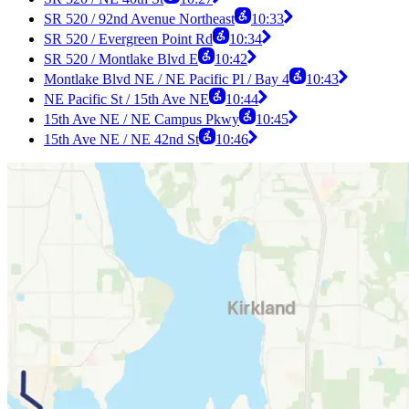
SR 520 / 92nd Avenue Northeast
10:33
SR 520 / Evergreen Point Rd
10:34
SR 520 / Montlake Blvd E
10:42
Montlake Blvd NE / NE Pacific Pl / Bay 4
10:43
NE Pacific St / 15th Ave NE
10:44
15th Ave NE / NE Campus Pkwy
10:45
15th Ave NE / NE 42nd St
10:46