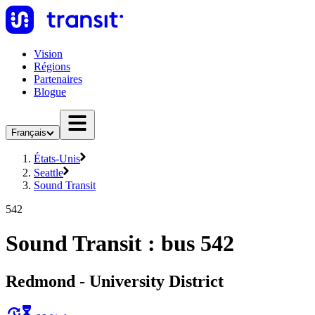
Vision
Régions
Partenaires
Blogue
Français
États-Unis
Seattle
Sound Transit
542
Sound Transit : bus 542
Redmond - University District