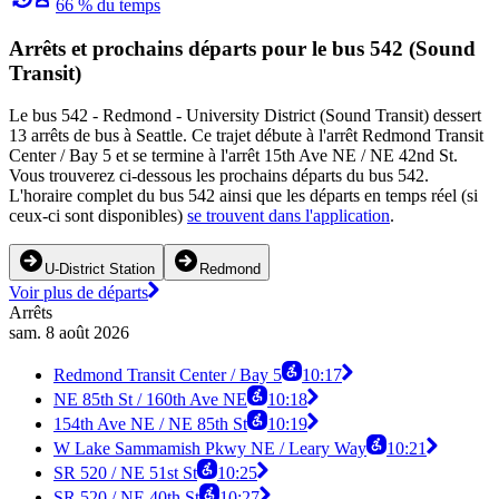
66 % du temps
Arrêts et prochains départs pour le bus 542 (Sound
Transit)
Le bus 542 - Redmond - University District (Sound Transit) dessert
13 arrêts de bus à Seattle. Ce trajet débute à l'arrêt Redmond Transit
Center / Bay 5 et se termine à l'arrêt 15th Ave NE / NE 42nd St.
Vous trouverez ci-dessous les prochains départs du bus 542.
L'horaire complet du bus 542 ainsi que les départs en temps réel (si
ceux-ci sont disponibles)
se trouvent dans l'application
.
U-District Station
Redmond
Voir plus de départs
Arrêts
sam. 8 août 2026
Redmond Transit Center / Bay 5
10:17
NE 85th St / 160th Ave NE
10:18
154th Ave NE / NE 85th St
10:19
W Lake Sammamish Pkwy NE / Leary Way
10:21
SR 520 / NE 51st St
10:25
SR 520 / NE 40th St
10:27