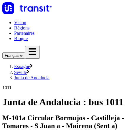
Vision
Régions
Partenaires
Blogue
Français
Espagne
Seville
Junta de Andalucia
1011
Junta de Andalucia : bus 1011
M-101a Circular Bormujos - Castilleja -
Tomares - S Juan a - Mairena (Sent a)