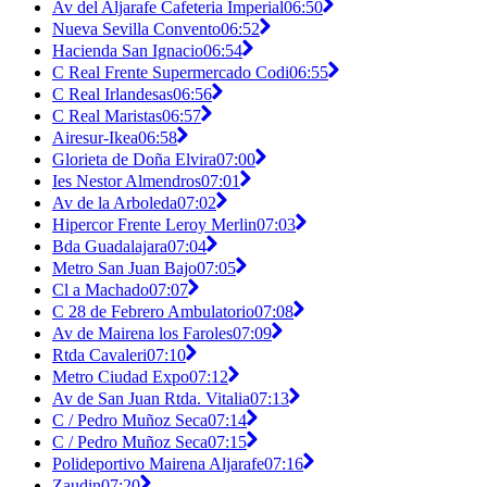
Av del Aljarafe Cafeteria Imperial
06:50
Nueva Sevilla Convento
06:52
Hacienda San Ignacio
06:54
C Real Frente Supermercado Codi
06:55
C Real Irlandesas
06:56
C Real Maristas
06:57
Airesur-Ikea
06:58
Glorieta de Doña Elvira
07:00
Ies Nestor Almendros
07:01
Av de la Arboleda
07:02
Hipercor Frente Leroy Merlin
07:03
Bda Guadalajara
07:04
Metro San Juan Bajo
07:05
Cl a Machado
07:07
C 28 de Febrero Ambulatorio
07:08
Av de Mairena los Faroles
07:09
Rtda Cavaleri
07:10
Metro Ciudad Expo
07:12
Av de San Juan Rtda. Vitalia
07:13
C / Pedro Muñoz Seca
07:14
C / Pedro Muñoz Seca
07:15
Polideportivo Mairena Aljarafe
07:16
Zaudin
07:20