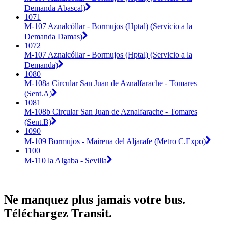
Demanda Abascal)
1071
M-107 Aznalcóllar - Bormujos (Hptal) (Servicio a la
Demanda Damas)
1072
M-107 Aznalcóllar - Bormujos (Hptal) (Servicio a la
Demanda)
1080
M-108a Circular San Juan de Aznalfarache - Tomares
(Sent.A)
1081
M-108b Circular San Juan de Aznalfarache - Tomares
(Sent.B)
1090
M-109 Bormujos - Mairena del Aljarafe (Metro C.Expo)
1100
M-110 la Algaba - Sevilla
Ne manquez plus jamais votre bus.
Téléchargez Transit.