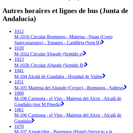
Autres horaires et lignes de bus (Junta de
Andalucia)
1012
M-101b Circular Bormujos - Mairena - Sjuan (Cerro
Sagrcorazones) - Tomares - Castilleja (Sent B)
1020
M-102a Circular Aljarafe (Sentido a)
1023
M-102b Circular Aljarafe (Sentido B)
1041
M-104 Alcalá de Guadaíra - Hospital de Valme
1051
M-105 Mairena del Aljarafe (Cexpo) - Bormujos - Salteras
1060
M-106 Carmona - el Viso - Mairena del Alcor - Alcalá de
Guadaíra (por M Pineda)
1061
M-106 Carmona - el Viso - Mairena del Alcor - Alcalá de
Guadaíra
1070
M-107 Aznalcóllar - Bormujos (Hptal) (Servicio a la