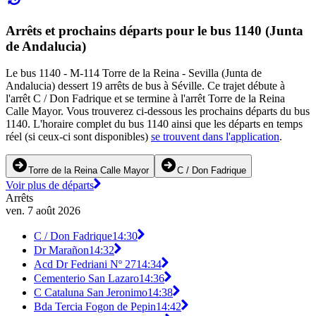
Arrêts et prochains départs pour le bus 1140 (Junta
de Andalucia)
Le bus 1140 - M-114 Torre de la Reina - Sevilla (Junta de
Andalucia) dessert 19 arrêts de bus à Séville. Ce trajet débute à
l'arrêt C / Don Fadrique et se termine à l'arrêt Torre de la Reina
Calle Mayor. Vous trouverez ci-dessous les prochains départs du bus
1140. L'horaire complet du bus 1140 ainsi que les départs en temps
réel (si ceux-ci sont disponibles)
se trouvent dans l'application
.
Torre de la Reina Calle Mayor
C / Don Fadrique
Voir plus de départs
Arrêts
ven. 7 août 2026
C / Don Fadrique
14:30
Dr Marañon
14:32
Acd Dr Fedriani Nº 27
14:34
Cementerio San Lazaro
14:36
C Cataluna San Jeronimo
14:38
Bda Tercia Fogon de Pepin
14:42