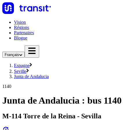
Vision
Régions
Partenaires
Blogue
Français
Espagne
Seville
Junta de Andalucia
1140
Junta de Andalucia : bus 1140
M-114 Torre de la Reina - Sevilla