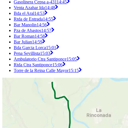
Gasolinera Cepsa a-431
14:45
Venta Azahar Ida
14:48
Bda el Aral
14:53
Rtda de Entrada
14:55
Bar Manolin
14:56
Pza de Abastos
14:57
Bar Roman
14:58
Bar Julian
14:59
Bda Garcia Lorca
15:01
Pena Sevillista
15:03
Ambulatorio Ctra Santiponce
15:05
Rtda Ctra Santiponce
15:06
Torre de la Reina Calle Mayor
15:15