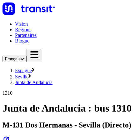
Vision
Régions
Partenaires
Blogue
Français
Espagne
Seville
Junta de Andalucia
1310
Junta de Andalucia : bus 1310
M-131 Dos Hermanas - Sevilla (Directo)