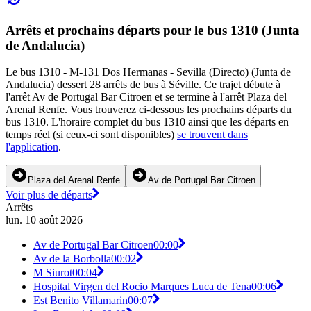
Arrêts et prochains départs pour le bus 1310 (Junta
de Andalucia)
Le bus 1310 - M-131 Dos Hermanas - Sevilla (Directo) (Junta de
Andalucia) dessert 28 arrêts de bus à Séville. Ce trajet débute à
l'arrêt Av de Portugal Bar Citroen et se termine à l'arrêt Plaza del
Arenal Renfe. Vous trouverez ci-dessous les prochains départs du
bus 1310. L'horaire complet du bus 1310 ainsi que les départs en
temps réel (si ceux-ci sont disponibles)
se trouvent dans
l'application
.
Plaza del Arenal Renfe
Av de Portugal Bar Citroen
Voir plus de départs
Arrêts
lun. 10 août 2026
Av de Portugal Bar Citroen
00:00
Av de la Borbolla
00:02
M Siurot
00:04
Hospital Virgen del Rocio Marques Luca de Tena
00:06
Est Benito Villamarin
00:07