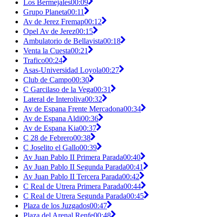
Los Bermejales
00:09
Grupo Planeta
00:11
Av de Jerez Fremap
00:12
Opel Av de Jerez
00:15
Ambulatorio de Bellavista
00:18
Venta la Cuesta
00:21
Trafico
00:24
Asas-Universidad Loyola
00:27
Club de Campo
00:30
C Garcilaso de la Vega
00:31
Lateral de Interoliva
00:32
Av de Espana Frente Mercadona
00:34
Av de Espana Aldi
00:36
Av de Espana Kia
00:37
C 28 de Febrero
00:38
C Joselito el Gallo
00:39
Av Juan Pablo II Primera Parada
00:40
Av Juan Pablo II Segunda Parada
00:41
Av Juan Pablo II Tercera Parada
00:42
C Real de Utrera Primera Parada
00:44
C Real de Utrera Segunda Parada
00:45
Plaza de los Juzgados
00:47
Plaza del Arenal Renfe
00:48