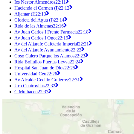
Ies Nestor Almendros
22:11
Hacienda el Carmen (I)
22:12
Aljamar (I)
22:13
Glorieta del Agua (I)
22:14
Rtda de las Almenas
22:16
Av Juan Carlos I Frente Farmacia
22:18
Av Juan Carlos I Once
22:19
Av del Aljarafe Cafeteria Imperial
22:21
Av del Aljarafe Ayuntamiento
22:22
Coso Calero Parque los Alamos
22:23
Rtda Bollullos Puertas Leyva
22:24
Hospital San Juan de Dios
22:25
Universidad Ceu
22:26
Av Alcalde Cecilio Gutiérrez
22:31
Urb Cuatrovitas
22:32
C Mulhacen
22:33