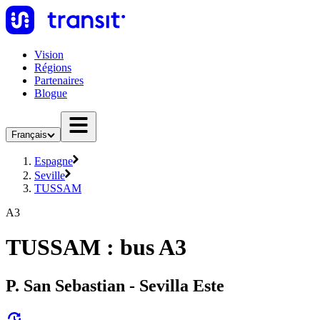
Vision
Régions
Partenaires
Blogue
Français
Espagne
Seville
TUSSAM
A3
TUSSAM : bus A3
P. San Sebastian - Sevilla Este