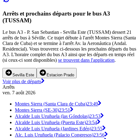
Arrêts et prochains départs pour le bus A3
(TUSSAM)
Le bus A3 - P. San Sebastian - Sevilla Este (TUSSAM) dessert 21
arrêts de bus à Séville. Ce trajet débute à l'arrêt Montes Sierra (Santa
Clara de Cuba) et se termine à l'arrêt Av. la Aeronáutica (Andal.
Residencial). Vous trouverez ci-dessous les prochains départs du bus
A3. L'horaire complet du bus A3 ainsi que les départs en temps réel
(si ceux-ci sont disponibles)
se trouvent dans l'application
.
Sevilla Este
Estacion Prado
Voir plus de départs
Arrêts
ven. 7 août 2026
Montes Sierra (Santa Clara de Cuba)
23:49
Montes Sierra (SE-30)
23:51
Alcalde Luis Uruñuela (las Góndolas)
23:53
Alcalde Luis Uruñuela (Puerta Este)
23:54
Alcalde Luis Uruñuela (Jardines Edén)
23:55
Alc. Luis Uruñuela (Palacio Congresos)
23:56