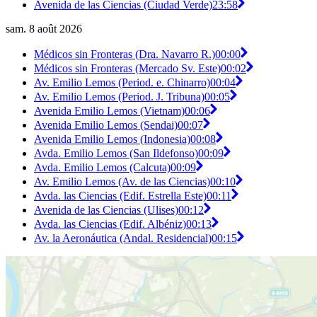
Avenida de las Ciencias (Ciudad Verde)
23:58
sam. 8 août 2026
Médicos sin Fronteras (Dra. Navarro R.)
00:00
Médicos sin Fronteras (Mercado Sv. Este)
00:02
Av. Emilio Lemos (Period. e. Chinarro)
00:04
Av. Emilio Lemos (Period. J. Tribuna)
00:05
Avenida Emilio Lemos (Vietnam)
00:06
Avenida Emilio Lemos (Sendai)
00:07
Avenida Emilio Lemos (Indonesia)
00:08
Avda. Emilio Lemos (San Ildefonso)
00:09
Avda. Emilio Lemos (Calcuta)
00:09
Av. Emilio Lemos (Av. de las Ciencias)
00:10
Avda. las Ciencias (Edif. Estrella Este)
00:11
Avenida de las Ciencias (Ulises)
00:12
Avda. las Ciencias (Edif. Albéniz)
00:13
Av. la Aeronáutica (Andal. Residencial)
00:15