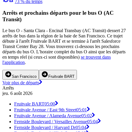
73 % du temps
Arrêts et prochains départs pour le bus O (AC
Transit)
Le bus O - Santa Clara - Encinal Transbay (AC Transit) dessert 27
arrêts de bus dans la région de la baie de San Francisco. Ce trajet
débute à l'arrêt Fruitvale BART et se termine à l'arrêt Salesforce
Transit Center Bay 28. Vous trouverez ci-dessous les prochains
départs du bus O. L'horaire complet du bus O ainsi que les départs
en temps réel (si ceux-ci sont disponibles)
se trouvent dans
l'application
.
San Francisco
Fruitvale BART
Voir plus de départs
Arrêts
jeu. 6 août 2026
Fruitvale BART
05:00
Fruitvale Avenue / East 9th Street
05:01
Fruitvale Avenue / Alameda Avenue
05:02
Fernside Boulevard / Versailles Avenue
05:04
Fernside Boulevard / Harvard Dr
05:04