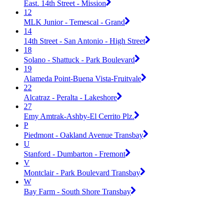
East. 14th Street - Mission
12
MLK Junior - Temescal - Grand
14
14th Street - San Antonio - High Street
18
Solano - Shattuck - Park Boulevard
19
Alameda Point-Buena Vista-Fruitvale
22
Alcatraz - Peralta - Lakeshore
27
Emy Amtrak-Ashby-El Cerrito Plz.
P
Piedmont - Oakland Avenue Transbay
U
Stanford - Dumbarton - Fremont
V
Montclair - Park Boulevard Transbay
W
Bay Farm - South Shore Transbay