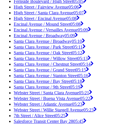
Fernside Boulevard / High Street
05:05
High Street / Fairview Avenue
05:06
High Street / Santa Clara Avenue
05:07
High Street / Encinal Avenue
05:08
Encinal Avenue / Mound Street
05:08
Encinal Avenue / Versailles Avenue
05:09
Encinal Avenue / Broadway
05:09
Santa Clara Avenue / Broadway
05:10
Santa Clara Avenue / Park Street
05:11
Santa Clara Avenue / Oak Street
05:12
Santa Clara Avenue / Willow Street
05:13
Santa Clara Avenue / Chestnut Street
05:14
Santa Clara Avenue / Grand Street
05:15
Santa Clara Avenue / Stanton Street
05:16
Santa Clara Avenue / Bay Street
05:18
Santa Clara Avenue / 9th Street
05:19
Webster Street / Santa Clara Avenue
05:21
Webster Street / Buena Vista Avenue
05:22
Webster Street / Atlantic Avenue
05:23
Webster Street / Willie Stargell Avenue
05:23
7th Street / Alice Street
05:25
Salesforce Transit Center Bay 28
05:45