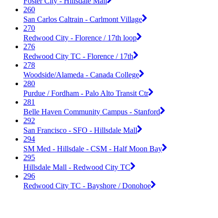
Foster City - Hillsdale Mall
260
San Carlos Caltrain - Carlmont Village
270
Redwood City - Florence / 17th loop
276
Redwood City TC - Florence / 17th
278
Woodside/Alameda - Canada College
280
Purdue / Fordham - Palo Alto Transit Ctr
281
Belle Haven Community Campus - Stanford
292
San Francisco - SFO - Hillsdale Mall
294
SM Med - Hillsdale - CSM - Half Moon Bay
295
Hillsdale Mall - Redwood City TC
296
Redwood City TC - Bayshore / Donohoe