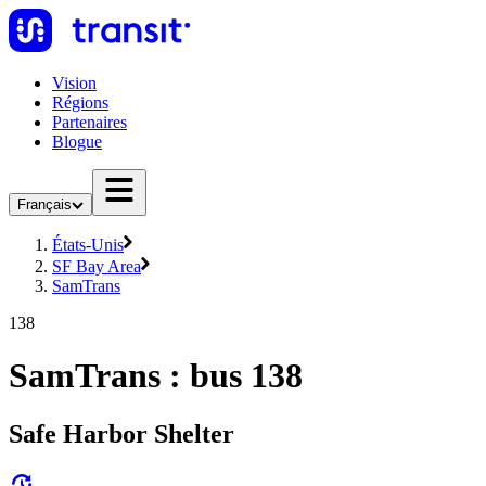
Vision
Régions
Partenaires
Blogue
Français
États-Unis
SF Bay Area
SamTrans
138
SamTrans : bus 138
Safe Harbor Shelter