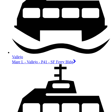
Vallejo
Mare I. - Vallejo - P41 - SF Ferry Bldg