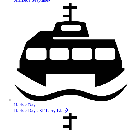
Alameda Seaplane
Harbor Bay
Harbor Bay - SF Ferry Bldg