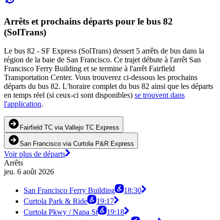
Arrêts et prochains départs pour le bus 82
(SolTrans)
Le bus 82 - SF Express (SolTrans) dessert 5 arrêts de bus dans la
région de la baie de San Francisco. Ce trajet débute à l'arrêt San
Francisco Ferry Building et se termine à l'arrêt Fairfield
Transportation Center. Vous trouverez ci-dessous les prochains
départs du bus 82. L'horaire complet du bus 82 ainsi que les départs
en temps réel (si ceux-ci sont disponibles)
se trouvent dans
l'application
.
Fairfield TC via Vallejo TC Express
San Francisco via Curtola P&R Express
Voir plus de départs
Arrêts
jeu. 6 août 2026
San Francisco Ferry Building
18:30
Curtola Park & Ride
19:17
Curtola Pkwy / Napa St
19:18