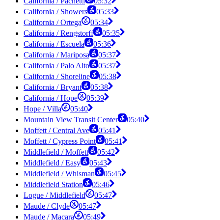
California / Pachetti
05:32
California / Showers
05:33
California / Ortega
05:34
California / Rengstorff
05:35
California / Escuela
05:36
California / Mariposa
05:37
California / Palo Alto
05:37
California / Shoreline
05:38
California / Bryant
05:38
California / Hope
05:39
Hope / Villa
05:40
Mountain View Transit Center
05:40
Moffett / Central Ave
05:41
Moffett / Cypress Point
05:41
Middlefield / Moffett
05:42
Middlefield / Easy
05:43
Middlefield / Whisman
05:45
Middlefield Station
05:46
Logue / Middlefield
05:47
Maude / Clyde
05:47
Maude / Macara
05:49