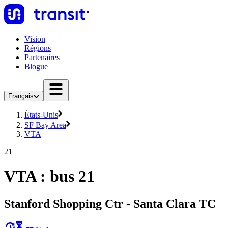
Vision
Régions
Partenaires
Blogue
Français
États-Unis
SF Bay Area
VTA
21
VTA : bus 21
Stanford Shopping Ctr - Santa Clara TC