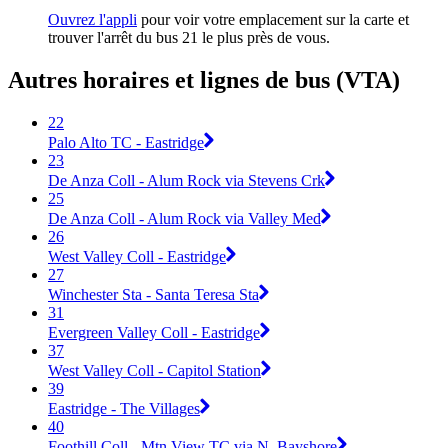
Ouvrez l'appli
pour voir votre emplacement sur la carte et
trouver l'arrêt du bus 21 le plus près de vous.
Autres horaires et lignes de bus (VTA)
22
Palo Alto TC - Eastridge
23
De Anza Coll - Alum Rock via Stevens Crk
25
De Anza Coll - Alum Rock via Valley Med
26
West Valley Coll - Eastridge
27
Winchester Sta - Santa Teresa Sta
31
Evergreen Valley Coll - Eastridge
37
West Valley Coll - Capitol Station
39
Eastridge - The Villages
40
Foothill Coll - Mtn View TC via N. Bayshore