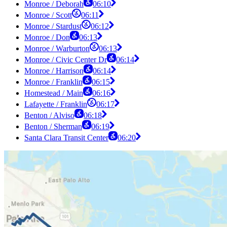
Monroe / Deborah
06:10
Monroe / Scott
06:11
Monroe / Stardust
06:12
Monroe / Don
06:13
Monroe / Warburton
06:13
Monroe / Civic Center Dr
06:14
Monroe / Harrison
06:14
Monroe / Franklin
06:15
Homestead / Main
06:16
Lafayette / Franklin
06:17
Benton / Alviso
06:18
Benton / Sherman
06:19
Santa Clara Transit Center
06:20