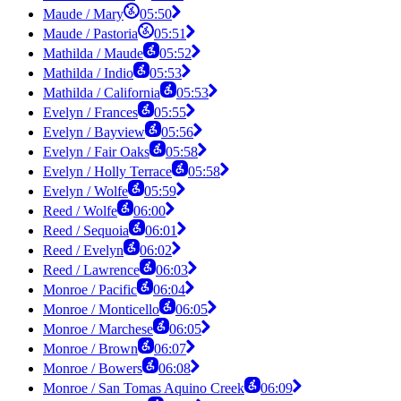
Maude / Mary
05:50
Maude / Pastoria
05:51
Mathilda / Maude
05:52
Mathilda / Indio
05:53
Mathilda / California
05:53
Evelyn / Frances
05:55
Evelyn / Bayview
05:56
Evelyn / Fair Oaks
05:58
Evelyn / Holly Terrace
05:58
Evelyn / Wolfe
05:59
Reed / Wolfe
06:00
Reed / Sequoia
06:01
Reed / Evelyn
06:02
Reed / Lawrence
06:03
Monroe / Pacific
06:04
Monroe / Monticello
06:05
Monroe / Marchese
06:05
Monroe / Brown
06:07
Monroe / Bowers
06:08
Monroe / San Tomas Aquino Creek
06:09