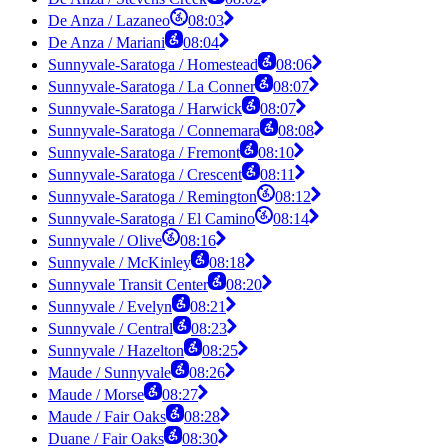
De Anza / Lazaneo
08:03
De Anza / Mariani
08:04
Sunnyvale-Saratoga / Homestead
08:06
Sunnyvale-Saratoga / La Conner
08:07
Sunnyvale-Saratoga / Harwick
08:07
Sunnyvale-Saratoga / Connemara
08:08
Sunnyvale-Saratoga / Fremont
08:10
Sunnyvale-Saratoga / Crescent
08:11
Sunnyvale-Saratoga / Remington
08:12
Sunnyvale-Saratoga / El Camino
08:14
Sunnyvale / Olive
08:16
Sunnyvale / McKinley
08:18
Sunnyvale Transit Center
08:20
Sunnyvale / Evelyn
08:21
Sunnyvale / Central
08:23
Sunnyvale / Hazelton
08:25
Maude / Sunnyvale
08:26
Maude / Morse
08:27
Maude / Fair Oaks
08:28
Duane / Fair Oaks
08:30