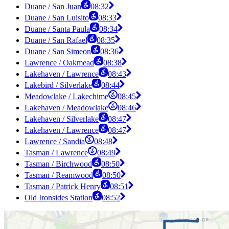
Duane / San Juan
08:32
Duane / San Luisito
08:33
Duane / Santa Paula
08:34
Duane / San Rafael
08:35
Duane / San Simeon
08:36
Lawrence / Oakmead
08:38
Lakehaven / Lawrence
08:43
Lakebird / Silverlake
08:44
Meadowlake / Lakechime
08:45
Lakehaven / Meadowlake
08:46
Lakehaven / Silverlake
08:47
Lakehaven / Lawrence
08:47
Lawrence / Sandia
08:48
Tasman / Lawrence
08:49
Tasman / Birchwood
08:50
Tasman / Reamwood
08:50
Tasman / Patrick Henry
08:51
Old Ironsides Station
08:52