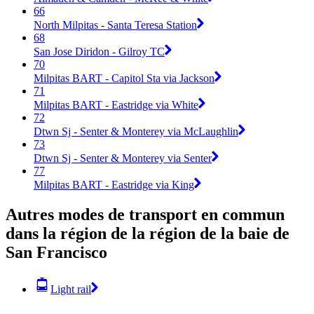
66
North Milpitas - Santa Teresa Station
68
San Jose Diridon - Gilroy TC
70
Milpitas BART - Capitol Sta via Jackson
71
Milpitas BART - Eastridge via White
72
Dtwn Sj - Senter & Monterey via McLaughlin
73
Dtwn Sj - Senter & Monterey via Senter
77
Milpitas BART - Eastridge via King
Autres modes de transport en commun
dans la région de la région de la baie de
San Francisco
Light rail