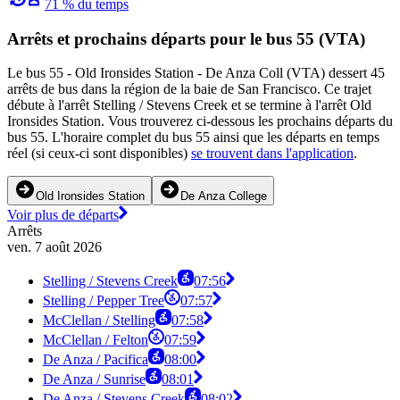
71 % du temps
Arrêts et prochains départs pour le bus 55 (VTA)
Le bus 55 - Old Ironsides Station - De Anza Coll (VTA) dessert 45
arrêts de bus dans la région de la baie de San Francisco. Ce trajet
débute à l'arrêt Stelling / Stevens Creek et se termine à l'arrêt Old
Ironsides Station. Vous trouverez ci-dessous les prochains départs du
bus 55. L'horaire complet du bus 55 ainsi que les départs en temps
réel (si ceux-ci sont disponibles)
se trouvent dans l'application
.
Old Ironsides Station
De Anza College
Voir plus de départs
Arrêts
ven. 7 août 2026
Stelling / Stevens Creek
07:56
Stelling / Pepper Tree
07:57
McClellan / Stelling
07:58
McClellan / Felton
07:59
De Anza / Pacifica
08:00
De Anza / Sunrise
08:01
De Anza / Stevens Creek
08:02