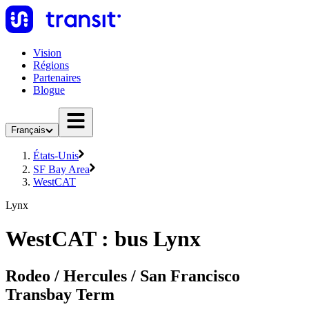
Vision
Régions
Partenaires
Blogue
Français
États-Unis
SF Bay Area
WestCAT
Lynx
WestCAT : bus Lynx
Rodeo / Hercules / San Francisco
Transbay Term