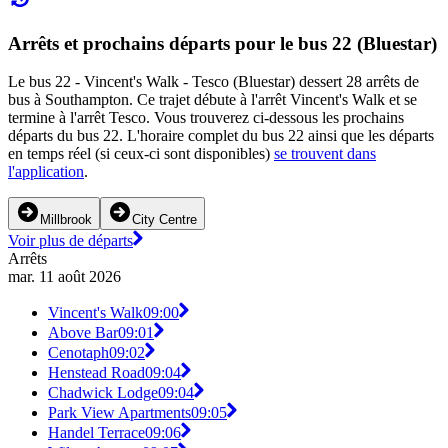
Arrêts et prochains départs pour le bus 22 (Bluestar)
Le bus 22 - Vincent's Walk - Tesco (Bluestar) dessert 28 arrêts de
bus à Southampton. Ce trajet débute à l'arrêt Vincent's Walk et se
termine à l'arrêt Tesco. Vous trouverez ci-dessous les prochains
départs du bus 22. L'horaire complet du bus 22 ainsi que les départs
en temps réel (si ceux-ci sont disponibles)
se trouvent dans
l'application
.
Millbrook
City Centre
Voir plus de départs
Arrêts
mar. 11 août 2026
Vincent's Walk
09:00
Above Bar
09:01
Cenotaph
09:02
Henstead Road
09:04
Chadwick Lodge
09:04
Park View Apartments
09:05
Handel Terrace
09:06