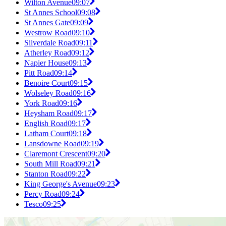
Wilton Avenue
09:07
St Annes School
09:08
St Annes Gate
09:09
Westrow Road
09:10
Silverdale Road
09:11
Atherley Road
09:12
Napier House
09:13
Pitt Road
09:14
Benoire Court
09:15
Wolseley Road
09:16
York Road
09:16
Heysham Road
09:17
English Road
09:17
Latham Court
09:18
Lansdowne Road
09:19
Claremont Crescent
09:20
South Mill Road
09:21
Stanton Road
09:22
King George's Avenue
09:23
Percy Road
09:24
Tesco
09:25