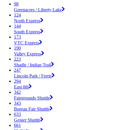
98
Greenacres / Liberty Lake
124
North Express
144
South Express
173
VTC Express
190
Valley Express
223
Shadle / Indian Trail
247
Lincoln Park / Ferris
294
East 8th
342
Fairgrounds Shuttle
343
Bureau Fair Shuttle
633
Geiger Shuttle
661