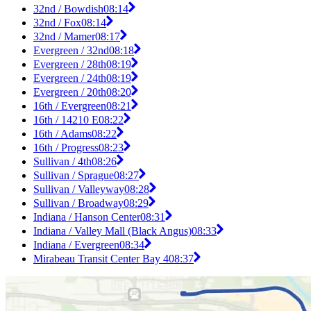
32nd / Bowdish
08:14
32nd / Fox
08:14
32nd / Mamer
08:17
Evergreen / 32nd
08:18
Evergreen / 28th
08:19
Evergreen / 24th
08:19
Evergreen / 20th
08:20
16th / Evergreen
08:21
16th / 14210 E
08:22
16th / Adams
08:22
16th / Progress
08:23
Sullivan / 4th
08:26
Sullivan / Sprague
08:27
Sullivan / Valleyway
08:28
Sullivan / Broadway
08:29
Indiana / Hanson Center
08:31
Indiana / Valley Mall (Black Angus)
08:33
Indiana / Evergreen
08:34
Mirabeau Transit Center Bay 4
08:37