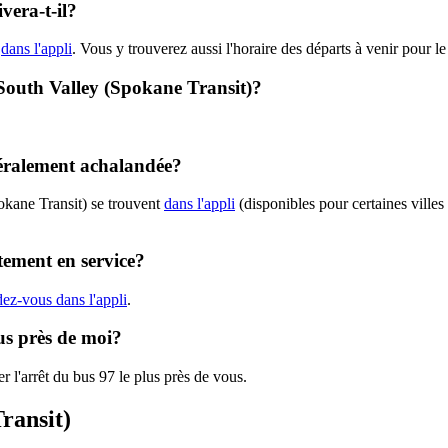
vera-t-il?
t
dans l'appli
. Vous y trouverez aussi l'horaire des départs à venir pour le
- South Valley (Spokane Transit)?
néralement achalandée?
okane Transit) se trouvent
dans l'appli
(disponibles pour certaines villes 
tement en service?
dez-vous dans l'appli
.
lus près de moi?
r l'arrêt du bus 97 le plus près de vous.
ransit)