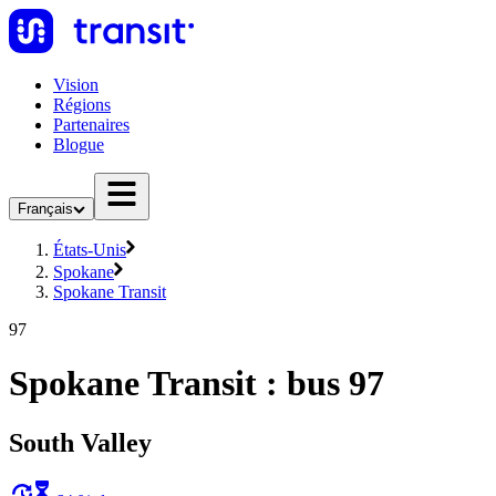
Vision
Régions
Partenaires
Blogue
Français
États-Unis
Spokane
Spokane Transit
97
Spokane Transit : bus 97
South Valley