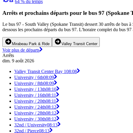
64 % du temps
Arrêts et prochains départs pour le bus 97 (Spokane T
Le bus 97 - South Valley (Spokane Transit) dessert 30 arrêts de bus à 
dessous les prochains départs du bus 97. L'horaire complet du bus 97 a
Mirabeau Park & Ride
Valley Transit Center
Voir plus de départs
Arrêts
dim. 9 août 2026
Valley Transit Center Bay 1
08:08
University / 6th
08:09
University / 8th
08:09
University / 13th
08:10
University / 16th
08:11
University / 20th
08:11
University / 24th
08:12
University / 28th
08:12
University / 30th
08:12
32nd / University
08:13
32nd / Pierce
08:13