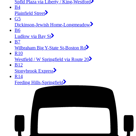
Spfld Plaza via Liberty / King-Westford
B4
Plainfield Street
G5
Dickinson-Jewish Home-Longmeadow
B6
Ludlow via Bay St
B7
Wilbraham Big Y-State St-Boston Rd
R10
Westfield / W Springfield via Route 20
B12
Stonybrook Express
R14
Feeding Hills-Springfield