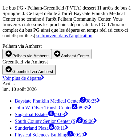
Le bus PG - Pelham-Greenfield (PVTA) dessert 11 arrêts de bus à
Springfield. Ce trajet débute à l'arrêt Baystate Franklin Medical
Center et se termine à l'arrêt Pelham Community Center. Vous
trouverez ci-dessous les prochains départs du bus PG. L'horaire
complet du bus PG ainsi que les départs en temps réel (si ceux-ci
sont disponibles)
se trouvent dans l'application
.
Pelham via Amherst
Pelham via Amherst
Amherst Center
Greenfield via Amherst
Greenfield via Amherst
Voir plus de départs
Arrêts
lun. 10 août 2026
Baystate Franklin Medical Center
08:25
John W. Olver Transit Center
08:35
Sugarloaf Estates
09:03
South County Senior Center (S)
09:06
Sunderland Plaza
09:11
Physical Sciences Building
09:29