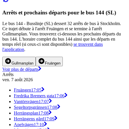
Arrêts et prochains départs pour le bus 144 (SL)
Le bus 144 - Busslinje (SL) dessert 32 arrêts de bus à Stockholm.
Ce trajet débute à l'arrêt Fruängen et se termine à l'arrêt
Gullmarsplan. Vous trouverez ci-dessous les prochains départs du
bus 144. L'horaire complet du bus 144 ainsi que les départs en
temps réel (si ceux-ci sont disponibles)
se trouvent dans
l'application
.
Gullmarsplan
Fruängen
Voir plus de départs
Arrêts
ven. 7 août 2026
Fruängen
17:05
Fredrika Bremers gata
17:06
Vantörsvägen
17:07
Segeltorpsgränsen
17:08
Herrängsplan
17:08
Herrängens gård
17:09
Apelvägen
17:10