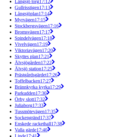
Långsjö torg
17:12
Gullrisstigen
17:13
Långsjöplan
17:14
Myrvägen
17:15
Stockbergsvägen
17:16
Bromsvägen
17:17
Spindelvägen
17:18
Vivelvägen
17:19
Viktoriavägen
17:20
Skyttes plan
17:21
Älvsjögården
17:22
Älvsjö station
17:25
Prästgårdsgärdet
17:26
Toffelbacken
17:27
Brännkyrka kyrka
17:29
Parkudden
17:30
Örby slott
17:32
Juliaborg
17:33
Tussmötevägen
17:35
Sockengränd
17:37
Enskede rackethall
17:38
Valla gärde
17:40
Linde
17:41