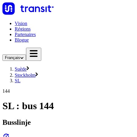
Vision
Régions
Partenaires
Blogue
Français
Suède
Stockholm
SL
144
SL : bus 144
Busslinje