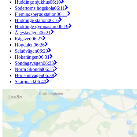
Huddinge sjukhus
06:10
Södertörns högskola
06:11
Flemingsbergs station
06:11
Huddinge station
06:16
Huddinge gymnasium
06:19
Ågestavägen
06:21
Rågsved
06:23
Högdalen
06:26
Selaövägen
06:29
Hökarängen
06:31
Söndagsvägen
06:33
Norra Sköndal
06:35
Horisontvägen
06:38
Skarpnäck
06:40