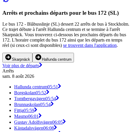
Arrêts et prochains départs pour le bus 172 (SL)
Le bus 172 - Blåbusslinje (SL) dessert 22 arrêts de bus à Stockholm.
Ce trajet débute à l'arrêt Hallunda centrum et se termine à l'arrêt
Skarpnäck. Vous trouverez ci-dessous les prochains départs du bus
172. L'horaire complet du bus 172 ainsi que les départs en temps
réel (si ceux-ci sont disponibles)
se trouvent dans l'application
.
Skarpnäck
Hallunda centrum
Voir plus de départs
Arrêts
sam. 8 août 2026
Hallunda centrum
05:51
Borgskolan
05:52
Tomtbergavägen
05:54
Brunnaskolan
05:54
Fittja
05:59
Masmo
06:01
Gustav Adolfsvägen
06:05
Kästadalsvägen
06:08