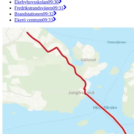
Ekebyhovsskolan
09:30
Fredrikstrandsvägen
09:31
Brandstationen
09:32
Ekerö centrum
09:33