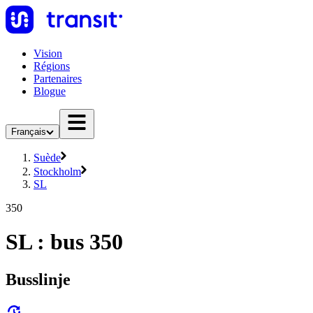
Vision
Régions
Partenaires
Blogue
Français
Suède
Stockholm
SL
350
SL : bus 350
Busslinje