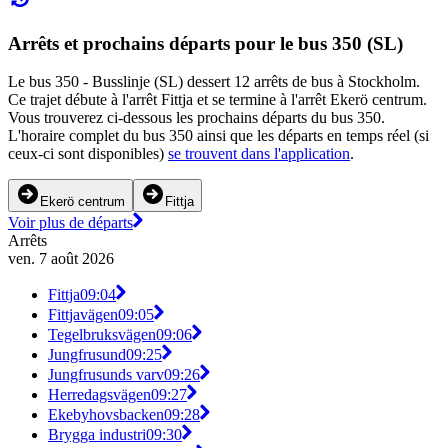
Arrêts et prochains départs pour le bus 350 (SL)
Le bus 350 - Busslinje (SL) dessert 12 arrêts de bus à Stockholm.
Ce trajet débute à l'arrêt Fittja et se termine à l'arrêt Ekerö centrum.
Vous trouverez ci-dessous les prochains départs du bus 350.
L'horaire complet du bus 350 ainsi que les départs en temps réel (si
ceux-ci sont disponibles)
se trouvent dans l'application
.
Ekerö centrum
Fittja
Voir plus de départs
Arrêts
ven. 7 août 2026
Fittja
09:04
Fittjavägen
09:05
Tegelbruksvägen
09:06
Jungfrusund
09:25
Jungfrusunds varv
09:26
Herredagsvägen
09:27
Ekebyhovsbacken
09:28
Brygga industri
09:30