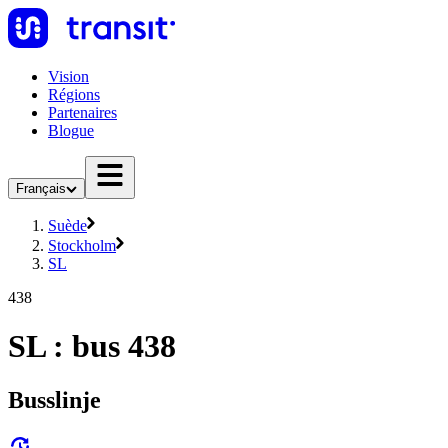
Vision
Régions
Partenaires
Blogue
Français
Suède
Stockholm
SL
438
SL : bus 438
Busslinje