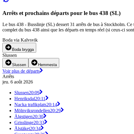
Arrêts et prochains départs pour le bus 438 (SL)
Le bus 438 - Busslinje (SL) dessert 31 arrêts de bus à Stockholm. Ce tr
complet du bus 438 ainsi que les départs en temps réel (si ceux-ci son
Boda via Kalvsvik
Boda brygga
Slussen
Slussen
Hemmesta
Voir plus de départs
Arrêts
jeu. 6 août 2026
Slussen
20:09
Henriksdal
20:11
Nacka trafikplats
20:14
Mölnviksrondellen
20:29
Älgstigen
20:30
Grisslinge
20:33
Ålstäket
20:34