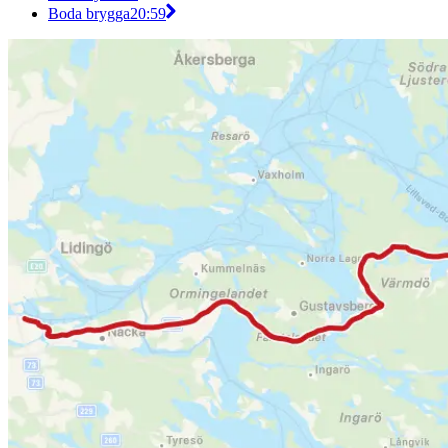
Boda brygga
20:59