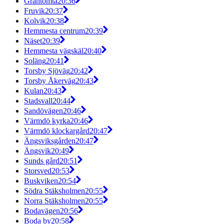
Grantomta
20:36
Fruvik
20:37
Kolvik
20:38
Hemmesta centrum
20:39
Näset
20:39
Hemmesta vägskäl
20:40
Soläng
20:41
Torsby Sjöväg
20:42
Torsby Åkerväg
20:43
Kulan
20:43
Stadsvall
20:44
Sandövägen
20:46
Värmdö kyrka
20:46
Värmdö klockargård
20:47
Ängsviksgården
20:47
Ängsvik
20:49
Sunds gård
20:51
Storsved
20:53
Buskviken
20:54
Södra Stäksholmen
20:55
Norra Stäksholmen
20:55
Bodavägen
20:56
Boda by
20:58