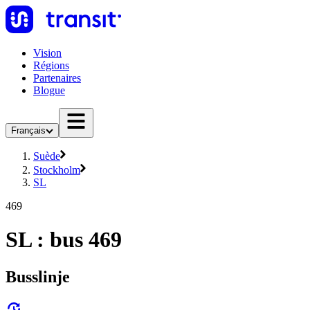
Vision
Régions
Partenaires
Blogue
Français
Suède
Stockholm
SL
469
SL : bus 469
Busslinje