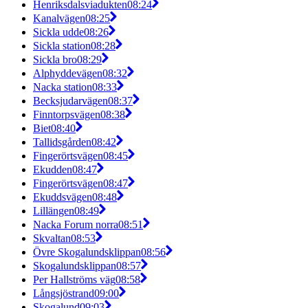
Henriksdalsviadukten
08:24
Kanalvägen
08:25
Sickla udde
08:26
Sickla station
08:28
Sickla bro
08:29
Alphyddevägen
08:32
Nacka station
08:33
Becksjudarvägen
08:37
Finntorpsvägen
08:38
Biet
08:40
Tallidsgården
08:42
Fingerörtsvägen
08:45
Ekudden
08:47
Fingerörtsvägen
08:47
Ekuddsvägen
08:48
Lillängen
08:49
Nacka Forum norra
08:51
Skvaltan
08:53
Övre Skogalundsklippan
08:56
Skogalundsklippan
08:57
Per Hallströms väg
08:58
Långsjöstrand
09:00
Skogalund
09:03