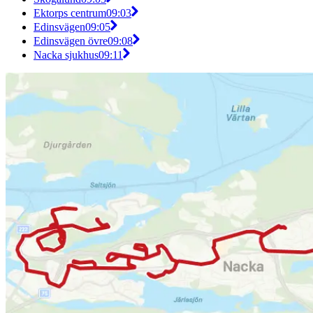
Ektorps centrum
09:03
Edinsvägen
09:05
Edinsvägen övre
09:08
Nacka sjukhus
09:11