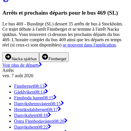
Arrêts et prochains départs pour le bus 469 (SL)
Le bus 469 - Busslinje (SL) dessert 35 arrêts de bus à Stockholm.
Ce trajet débute à l'arrêt Finnberget et se termine à l'arrêt Nacka
sjukhus. Vous trouverez ci-dessous les prochains départs du bus
469. L'horaire complet du bus 469 ainsi que les départs en temps
réel (si ceux-ci sont disponibles)
se trouvent dans l'application
.
Nacka sjukhus
Finnberget
Voir plus de départs
Arrêts
ven. 7 août 2026
Finnberget
08:13
Gäddviken
08:14
Finnboda hamn
08:15
Danvikshemsvägen
08:15
Henriksdalsberget
08:17
Danvikshem
08:18
Östra Finnbodavägen
08:20
Danvikshem
08:22