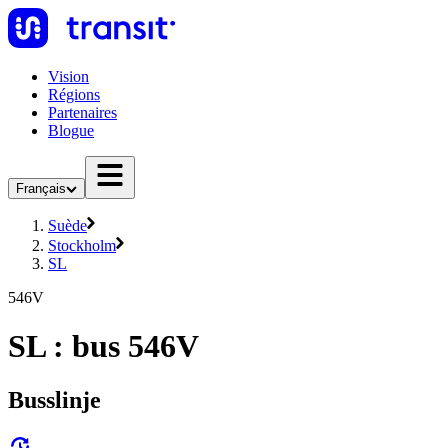
Vision
Régions
Partenaires
Blogue
Français
Suède
Stockholm
SL
546V
SL : bus 546V
Busslinje