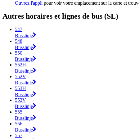
Ouvrez l'appli
pour voir votre emplacement sur la carte et trouve
Autres horaires et lignes de bus (SL)
547
Busslinje
548
Busslinje
550
Busslinje
552H
Busslinje
552V
Busslinje
553H
Busslinje
553V
Busslinje
555
Busslinje
556
Busslinje
557