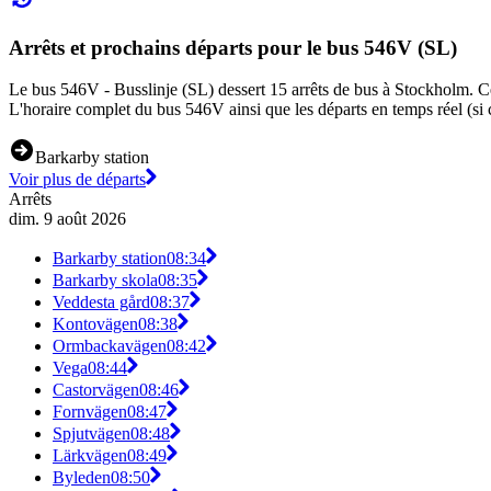
Arrêts et prochains départs pour le bus 546V (SL)
Le bus 546V - Busslinje (SL) dessert 15 arrêts de bus à Stockholm. Ce 
L'horaire complet du bus 546V ainsi que les départs en temps réel (si 
Barkarby station
Voir plus de départs
Arrêts
dim. 9 août 2026
Barkarby station
08:34
Barkarby skola
08:35
Veddesta gård
08:37
Kontovägen
08:38
Ormbackavägen
08:42
Vega
08:44
Castorvägen
08:46
Fornvägen
08:47
Spjutvägen
08:48
Lärkvägen
08:49
Byleden
08:50