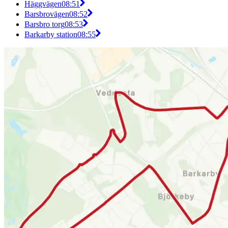
Häggvägen
08:51
Barsbrovägen
08:52
Barsbro torg
08:53
Barkarby station
08:55