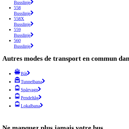
Busslinje
558
Busslinje
558X
Busslinje
559
Busslinje
560
Busslinje
Autres modes de transport en commun dans
Båt
Tunnelbana
Spårvagn
Pendeltåg
Lokalbana
Ne manquez plus jamais votre bus.