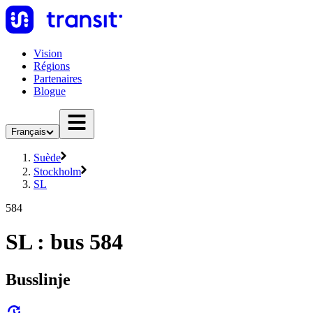
Vision
Régions
Partenaires
Blogue
Français
Suède
Stockholm
SL
584
SL : bus 584
Busslinje