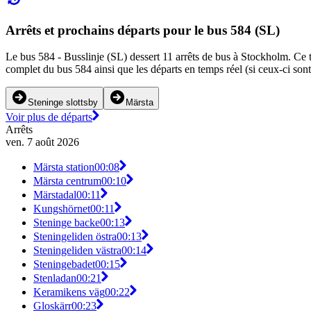
Arrêts et prochains départs pour le bus 584 (SL)
Le bus 584 - Busslinje (SL) dessert 11 arrêts de bus à Stockholm. Ce tr
complet du bus 584 ainsi que les départs en temps réel (si ceux-ci son
Steninge slottsby
Märsta
Voir plus de départs
Arrêts
ven. 7 août 2026
Märsta station
00:08
Märsta centrum
00:10
Märstadal
00:11
Kungshörnet
00:11
Steninge backe
00:13
Steningeliden östra
00:13
Steningeliden västra
00:14
Steningebadet
00:15
Stenladan
00:21
Keramikens väg
00:22
Gloskärr
00:23