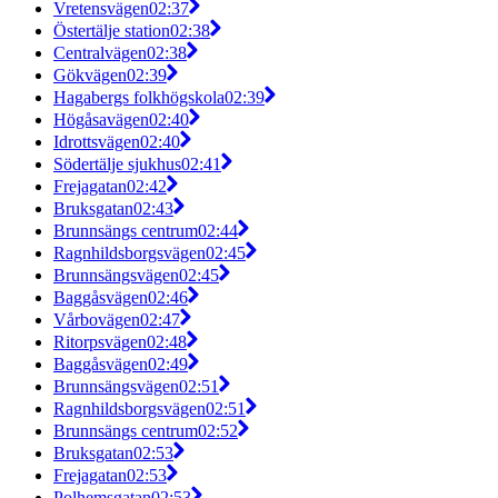
Vretensvägen
02:37
Östertälje station
02:38
Centralvägen
02:38
Gökvägen
02:39
Hagabergs folkhögskola
02:39
Högåsavägen
02:40
Idrottsvägen
02:40
Södertälje sjukhus
02:41
Frejagatan
02:42
Bruksgatan
02:43
Brunnsängs centrum
02:44
Ragnhildsborgsvägen
02:45
Brunnsängsvägen
02:45
Baggåsvägen
02:46
Vårbovägen
02:47
Ritorpsvägen
02:48
Baggåsvägen
02:49
Brunnsängsvägen
02:51
Ragnhildsborgsvägen
02:51
Brunnsängs centrum
02:52
Bruksgatan
02:53
Frejagatan
02:53
Polhemsgatan
02:53