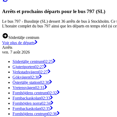
Arrêts et prochains départs pour le bus 797 (SL)
Le bus 797 - Busslinje (SL) dessert 36 arrêts de bus à Stockholm. Ce tr
L'horaire complet du bus 797 ainsi que les départs en temps réel (si c
Södertälje centrum
Voir plus de départs
Arrêts
ven. 7 août 2026
Södertälje centrum
02:25
Gjuteriporten
02:27
Verkstadsvägen
02:27
Gökvägen
02:30
Östertälje station
02:30
Vretensvägen
02:31
Fornhöjdens centrum
02:32
Fornbackaskolan
02:33
Fornhöjden norra
02:34
Fornbackaskolan
02:35
Fornhöjdens centrum
02:36