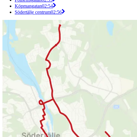
Köpmangatan
02:54
Södertälje centrum
02:56