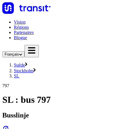
Vision
Régions
Partenaires
Blogue
Français
Suède
Stockholm
SL
797
SL : bus 797
Busslinje