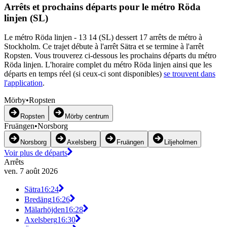
Arrêts et prochains départs pour le métro Röda
linjen (SL)
Le métro Röda linjen - 13 14 (SL) dessert 17 arrêts de métro à
Stockholm. Ce trajet débute à l'arrêt Sätra et se termine à l'arrêt
Ropsten. Vous trouverez ci-dessous les prochains départs du métro
Röda linjen. L'horaire complet du métro Röda linjen ainsi que les
départs en temps réel (si ceux-ci sont disponibles)
se trouvent dans
l'application
.
Mörby•Ropsten
Ropsten
Mörby centrum
Fruängen•Norsborg
Norsborg
Axelsberg
Fruängen
Liljeholmen
Voir plus de départs
Arrêts
ven. 7 août 2026
Sätra
16:24
Bredäng
16:26
Mälarhöjden
16:28
Axelsberg
16:30