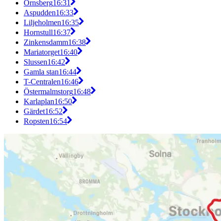
Örnsberg
16:31
Aspudden
16:33
Liljeholmen
16:35
Hornstull
16:37
Zinkensdamm
16:38
Mariatorget
16:40
Slussen
16:42
Gamla stan
16:44
T-Centralen
16:46
Östermalmstorg
16:48
Karlaplan
16:50
Gärdet
16:52
Ropsten
16:54