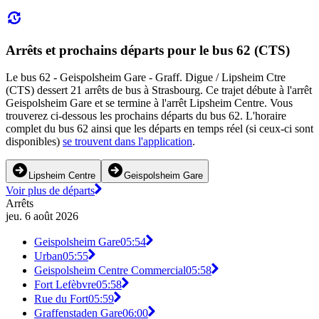
Arrêts et prochains départs pour le bus 62 (CTS)
Le bus 62 - Geispolsheim Gare - Graff. Digue / Lipsheim Ctre
(CTS) dessert 21 arrêts de bus à Strasbourg. Ce trajet débute à l'arrêt
Geispolsheim Gare et se termine à l'arrêt Lipsheim Centre. Vous
trouverez ci-dessous les prochains départs du bus 62. L'horaire
complet du bus 62 ainsi que les départs en temps réel (si ceux-ci sont
disponibles)
se trouvent dans l'application
.
Lipsheim Centre
Geispolsheim Gare
Voir plus de départs
Arrêts
jeu. 6 août 2026
Geispolsheim Gare
05:54
Urban
05:55
Geispolsheim Centre Commercial
05:58
Fort Lefèbvre
05:58
Rue du Fort
05:59
Graffenstaden Gare
06:00