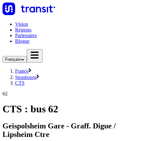
Vision
Régions
Partenaires
Blogue
Français
France
Strasbourg
CTS
62
CTS : bus 62
Geispolsheim Gare - Graff. Digue /
Lipsheim Ctre