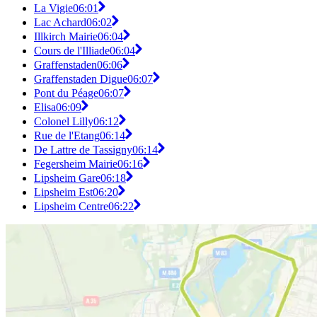
La Vigie
06:01
Lac Achard
06:02
Illkirch Mairie
06:04
Cours de l'Illiade
06:04
Graffenstaden
06:06
Graffenstaden Digue
06:07
Pont du Péage
06:07
Elisa
06:09
Colonel Lilly
06:12
Rue de l'Etang
06:14
De Lattre de Tassigny
06:14
Fegersheim Mairie
06:16
Lipsheim Gare
06:18
Lipsheim Est
06:20
Lipsheim Centre
06:22