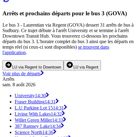
Arrêts et prochains départs pour le bus 3 (GOVA)
Le bus 3 - Laurentian via Regent (GOVA) dessert 31 arrêts de bus à
Sudbury. Ce trajet débute à l'arrêt University et se termine à l'arrêt
Downtown Transit Hub. Vous trouverez ci-dessous les prochains
départs du bus 3. L'horaire complet du bus 3 ainsi que les départs en
temps réel (si ceux-ci sont disponibles)
se trouvent dans
l'application
.
LU via Regent to Downtown
LU via Regent
Voir plus de départs
Arrêts
sam. 8 août 2026
University
14:30
Fraser Building
14:31
L.U Parking Lot 15
14:31
Living With Lakes
14:32
Willet Green Miller
14:33
387 Ramsey Lake
14:34
Science North
14:36