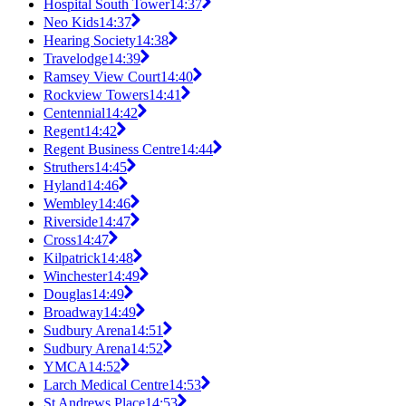
Hospital South Tower
14:37
Neo Kids
14:37
Hearing Society
14:38
Travelodge
14:39
Ramsey View Court
14:40
Rockview Towers
14:41
Centennial
14:42
Regent
14:42
Regent Business Centre
14:44
Struthers
14:45
Hyland
14:46
Wembley
14:46
Riverside
14:47
Cross
14:47
Kilpatrick
14:48
Winchester
14:49
Douglas
14:49
Broadway
14:49
Sudbury Arena
14:51
Sudbury Arena
14:52
YMCA
14:52
Larch Medical Centre
14:53
St Andrews Place
14:53