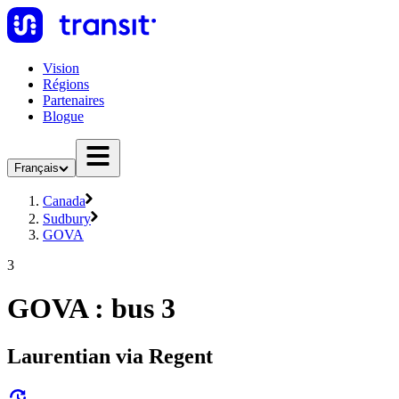
Vision
Régions
Partenaires
Blogue
Français
Canada
Sudbury
GOVA
3
GOVA : bus 3
Laurentian via Regent